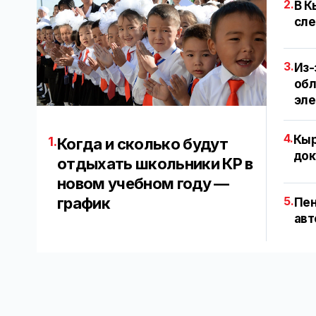
2.
В К
сле
3.
Из-
обл
эл
4.
Кыр
1.
Когда и сколько будут
док
отдыхать школьники КР в
новом учебном году —
график
5.
Пен
авт