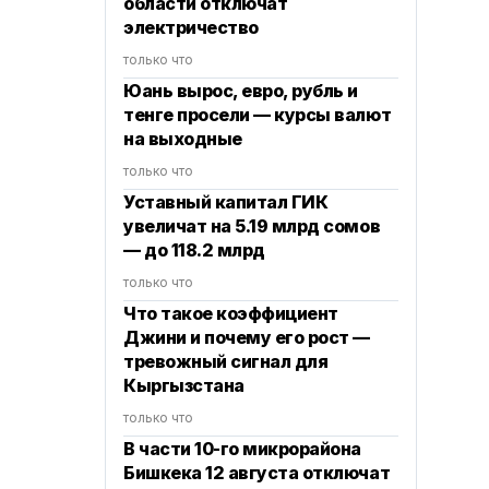
области отключат
электричество
только что
Юань вырос, евро, рубль и
тенге просели — курсы валют
на выходные
только что
Уставный капитал ГИК
увеличат на 5.19 млрд сомов
— до 118.2 млрд
только что
Что такое коэффициент
Джини и почему его рост —
тревожный сигнал для
Кыргызстана
только что
В части 10-го микрорайона
Бишкека 12 августа отключат