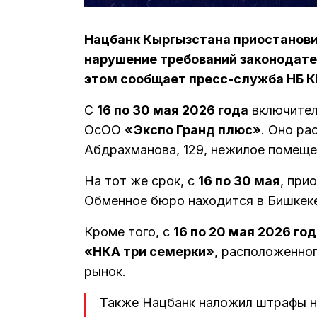
Нацбанк Кыргызстана приостанови
нарушение требований законодател
этом сообщает пресс-служба НБ К
С
16 по 30 мая 2026 года
включител
ОсОО
«Экспо Гранд плюс»
. Оно ра
Абдрахманова, 129, нежилое помеще
На тот же срок, с
16 по 30 мая
, при
Обменное бюро находится в Бишкеке 
Кроме того, с
16 по 20 мая 2026 го
«НКА три семерки»
, расположенног
рынок.
Также Нацбанк наложил штрафы 