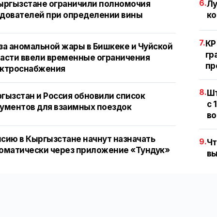
6.
ыргызстане ограничили полномочия
Лу
дователей при определении вины
ко
7.
КР
за аномальной жары в Бишкеке и Чуйской
гр
асти ввели временные ограничения
пр
ектроснабжения
8.
Шт
гызстан и Россия обновили список
с 
ументов для взаимных поездок
во
сию в Кыргызстане начнут назначать
9.
Чт
оматически через приложение «Тундук»
вы