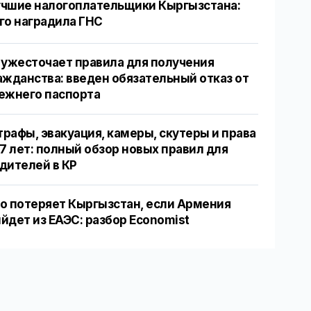
чшие налогоплательщики Кыргызстана:
го наградила ГНС
 ужесточает правила для получения
ажданства: введен обязательный отказ от
ежнего паспорта
рафы, эвакуация, камеры, скутеры и права
17 лет: полный обзор новых правил для
дителей в КР
о потеряет Кыргызстан, если Армения
йдет из ЕАЭС: разбор Economist