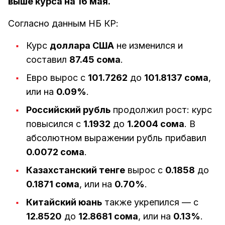
выше курса на 16 мая.
Согласно данным НБ КР:
Курс
доллара США
не изменился и
составил
87.45 сома
.
Евро вырос с
101.7262
до
101.8137 сома
,
или на
0.09%
.
Российский рубль
продолжил рост: курс
повысился с
1.1932
до
1.2004 сома
. В
абсолютном выражении рубль прибавил
0.0072 сома
.
Казахстанский тенге
вырос с
0.1858
до
0.1871 сома
, или на
0.70%
.
Китайский юань
также укрепился — с
12.8520
до
12.8681 сома
, или на
0.13%
.