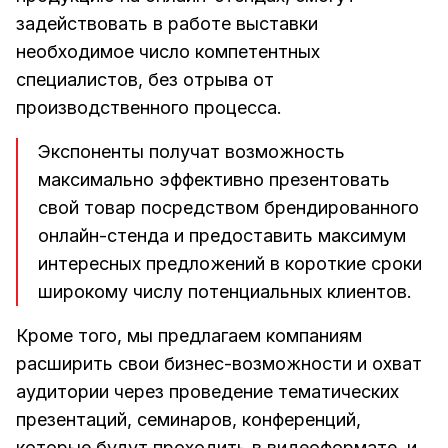
задействовать в работе выставки
необходимое число компетентных
специалистов, без отрыва от
производственного процесса.
Экспоненты получат возможность
максимально эффективно презентовать
свой товар посредством брендированного
онлайн-стенда и предоставить максимум
интересных предложений в короткие сроки
широкому числу потенциальных клиентов.
Кроме того, мы предлагаем компаниям
расширить свои бизнес-возможности и охват
аудитории через проведение тематических
презентаций, семинаров, конференций,
которые будут проходить в видеоформате, и