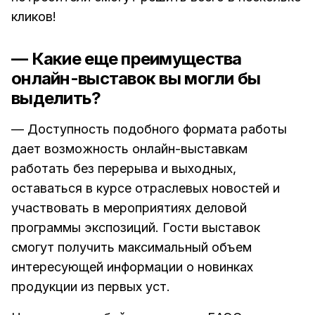
кликов!
— Какие еще преимущества
онлайн-выставок вы могли бы
выделить?
— Доступность подобного формата работы
дает возможность онлайн-выставкам
работать без перерыва и выходных,
оставаться в курсе отраслевых новостей и
участвовать в мероприятиях деловой
программы экспозиций. Гости выставок
смогут получить максимальный объем
интересующей информации о новинках
продукции из первых уст.