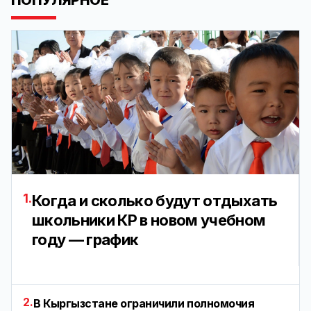
ПОПУЛЯРНОЕ
1.
Когда и сколько будут отдыхать
школьники КР в новом учебном
году — график
2.
В Кыргызстане ограничили полномочия