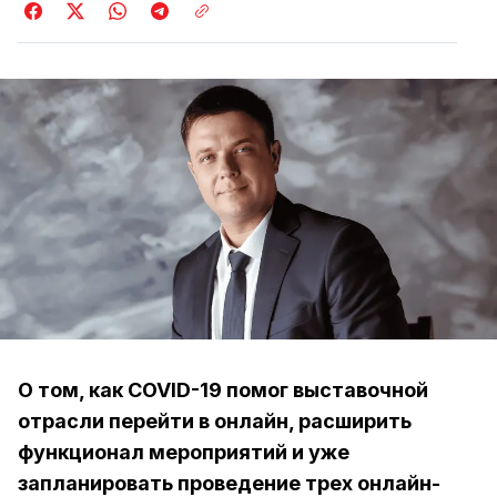
О том, как COVID-19 помог выставочной
отрасли перейти в онлайн, расширить
функционал мероприятий и уже
запланировать проведение трех онлайн-