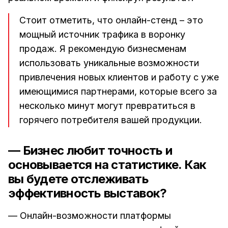
Стоит отметить, что онлайн-стенд – это
мощный источник трафика в воронку
продаж. Я рекомендую бизнесменам
использовать уникальные возможности
привлечения новых клиентов и работу с уже
имеющимися партнерами, которые всего за
несколько минут могут превратиться в
горячего потребителя вашей продукции.
— Бизнес любит точность и
основывается на статистике. Как
вы будете отслеживать
эффективность выставок?
— Онлайн-возможности платформы