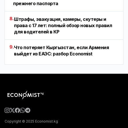
прежнего паспорта
8.
Штрафы, эвакуация, камеры, скутеры и
права с 17 лет: полный обзор новых правил
для водителей в КР
9.
Что потеряет Кыргызстан, если Армения
выйдет из ЕАЭС: разбор Economist
Copyright © 2025 Economist.kg