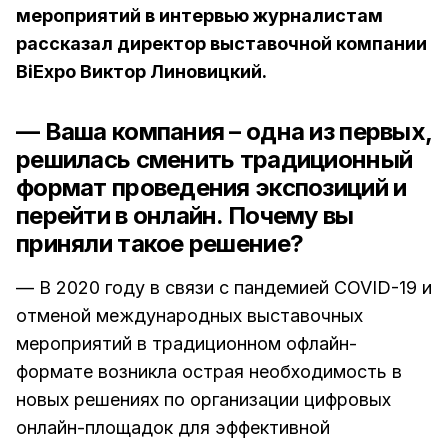
мероприятий в интервью журналистам
рассказал директор выставочной компании
BiExpo Виктор Линовицкий.
— Ваша компания – одна из первых,
решилась сменить традиционный
формат проведения экспозиций и
перейти в онлайн. Почему вы
приняли такое решение?
— В 2020 году в связи с пандемией COVID-19 и
отменой международных выставочных
мероприятий в традиционном офлайн-
формате возникла острая необходимость в
новых решениях по организации цифровых
онлайн-площадок для эффективной