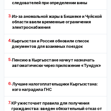
следователей при определении вины
3.
Из-за аномальной жары в Бишкеке и Чуйской
области ввели временные ограничения
электроснабжения
4.
Кыргызстан и Россия обновили список
документов для взаимных поездок
5.
Пенсию в Кыргызстане начнут назначать
автоматически через приложение «Тундук»
6.
Лучшие налогоплательщики Кыргызстана:
кого наградила ГНС
7.
КР ужесточает правила для получения
гражданства: введен обязательный отказ от