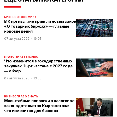
БИЗНЕС
ЭКОНОМИКА
В Кыргызстане приняли новый закон
«О товарных биржах» — главные
нововведения
07 августа 2026
16:01
ПРАВО ЗНАТЬ
БИЗНЕС
Что изменится в государственных
закупках Кыргызстана с 2027 года
— обзор
07 августа 2026
13:56
БИЗНЕС
ПРАВО ЗНАТЬ
Масштабные поправки в налоговое
законодательство Кыргызстана:
что изменится для бизнеса