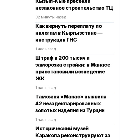
Кызыл-Кые пресекли
незаконное строительство ТЦ
32 минуты назад
Как вернуть переплату по
налогам в Кыргызстане —
инструкция ГНС
1 час назад
Штраф в 200 тысяч и
заморозка стройки: в Манасе
приостановили возведение
ЖК
1 час назад
Таможня «Манас» выявила
42 незадекларированных
золотых изделия из Турции
1 час назад
Исторический музей
Каракола реконструируют за