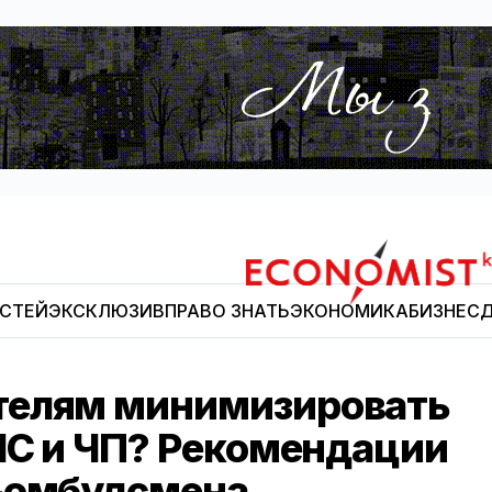
ОСТЕЙ
ЭКСКЛЮЗИВ
ПРАВО ЗНАТЬ
ЭКОНОМИКА
БИЗНЕС
Д
Economist.kg
телям минимизировать
 ЧС и ЧП? Рекомендации
-омбудсмена