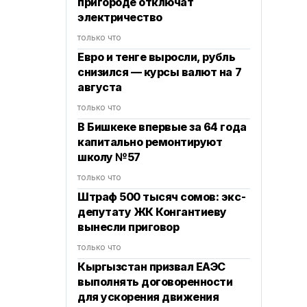
пригороде отключат
электричество
только что
Евро и тенге выросли, рубль
снизился — курсы валют на 7
августа
только что
В Бишкеке впервые за 64 года
капитально ремонтируют
школу №57
только что
Штраф 500 тысяч сомов: экс-
депутату ЖК Конгантиеву
вынесли приговор
только что
Кыргызстан призвал ЕАЭС
выполнять договоренности
для ускорения движения