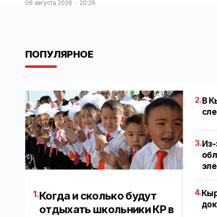
06 августа 2026
20:26
ПОПУЛЯРНОЕ
2.
В К
сле
3.
Из-
обл
эл
4.
Кыр
1.
Когда и сколько будут
док
отдыхать школьники КР в