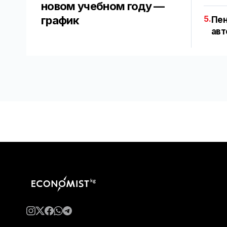
новом учебном году —
график
5.
Пен
авт