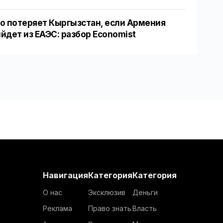
о потеряет Кыргызстан, если Армения
йдет из ЕАЭС: разбор Economist
Навигация
Категория
Категория
О нас
Эксклюзив
Деньги
Реклама
Право знать
Власть