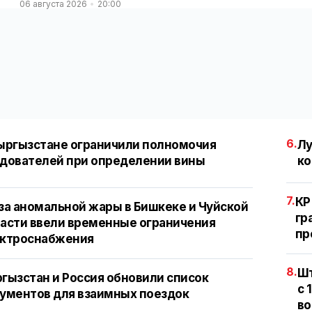
06 августа 2026
20:00
6.
ыргызстане ограничили полномочия
Лу
дователей при определении вины
ко
7.
КР
за аномальной жары в Бишкеке и Чуйской
гр
асти ввели временные ограничения
пр
ектроснабжения
8.
Шт
гызстан и Россия обновили список
с 
ументов для взаимных поездок
во