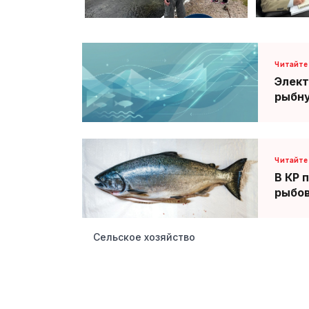
Элект
рыбн
В КР 
рыбо
Сельское хозяйство