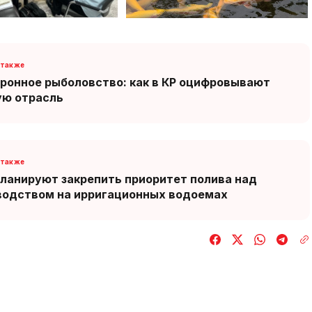
ронное рыболовство: как в КР оцифровывают
ую отрасль
планируют закрепить приоритет полива над
водством на ирригационных водоемах