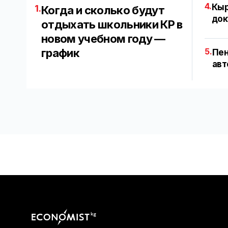
4.
Кыр
1.
Когда и сколько будут
док
отдыхать школьники КР в
новом учебном году —
график
5.
Пен
авт