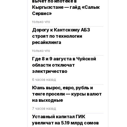
вычет по ипотеке в
Кыргызстане — гайд «Салык
Сервис»
только что
Дорогу к Кантскому АБЗ
строят по технологии
ресайклинга
только что
Где 8 и 9 августа в Чуйской
области отключат
электричество
6 часов назад
Юань вырос, евро, рубль и
тенге просели — курсы валют
на выходные
7 часов назад
Уставный капитал ГИК
увеличат на 5.19 млрд сомов