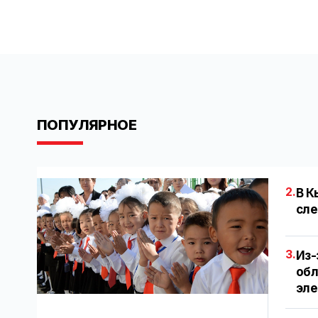
ПОПУЛЯРНОЕ
2.
В К
сле
3.
Из-
обл
эл