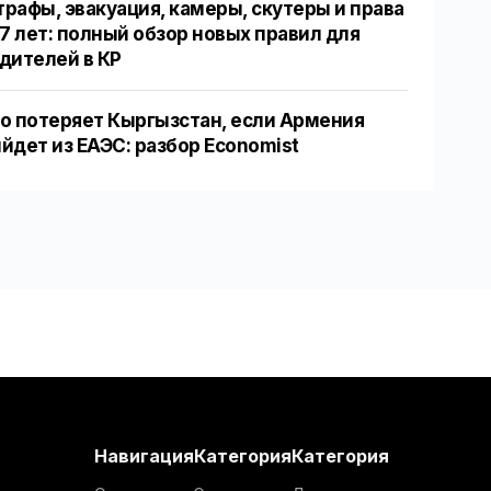
рафы, эвакуация, камеры, скутеры и права
17 лет: полный обзор новых правил для
дителей в КР
о потеряет Кыргызстан, если Армения
йдет из ЕАЭС: разбор Economist
Навигация
Категория
Категория