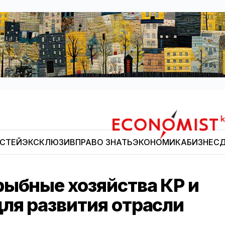
ОСТЕЙ
ЭКСКЛЮЗИВ
ПРАВО ЗНАТЬ
ЭКОНОМИКА
БИЗНЕС
Д
Economist.kg
рыбные хозяйства КР и
ля развития отрасли