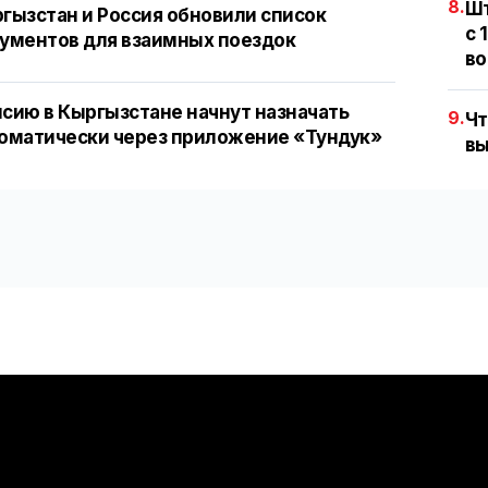
8.
Шт
гызстан и Россия обновили список
с 
ументов для взаимных поездок
во
сию в Кыргызстане начнут назначать
9.
Чт
оматически через приложение «Тундук»
вы