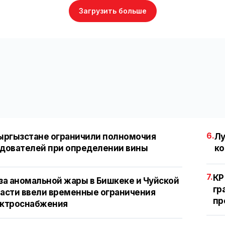
Загрузить больше
6.
ыргызстане ограничили полномочия
Лу
дователей при определении вины
ко
7.
КР
за аномальной жары в Бишкеке и Чуйской
гр
асти ввели временные ограничения
пр
ектроснабжения