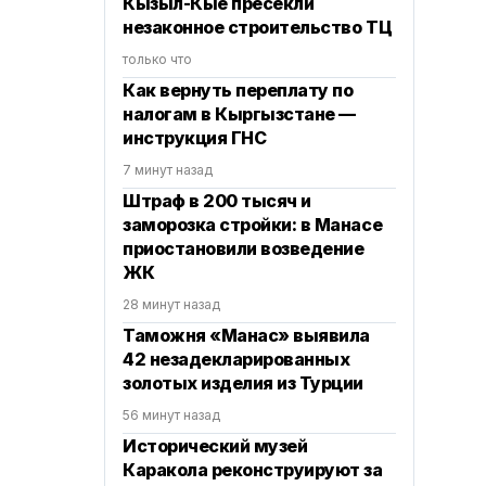
Кызыл-Кые пресекли
незаконное строительство ТЦ
только что
Как вернуть переплату по
налогам в Кыргызстане —
инструкция ГНС
7 минут назад
Штраф в 200 тысяч и
заморозка стройки: в Манасе
приостановили возведение
ЖК
28 минут назад
Таможня «Манас» выявила
42 незадекларированных
золотых изделия из Турции
56 минут назад
Исторический музей
Каракола реконструируют за