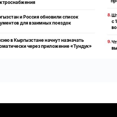
пр
ектроснабжения
8.
Шт
гызстан и Россия обновили список
с 
ументов для взаимных поездок
во
сию в Кыргызстане начнут назначать
9.
Чт
оматически через приложение «Тундук»
вы