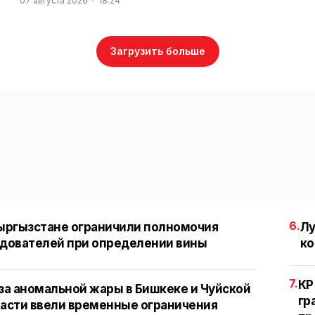
07 августа 2026
18:24
Загрузить больше
6.
ыргызстане ограничили полномочия
Лу
дователей при определении вины
ко
7.
КР
за аномальной жары в Бишкеке и Чуйской
гр
асти ввели временные ограничения