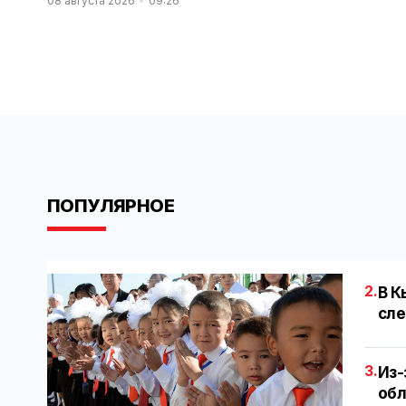
08 августа 2026
09:26
ПОПУЛЯРНОЕ
2.
В К
сле
3.
Из-
обл