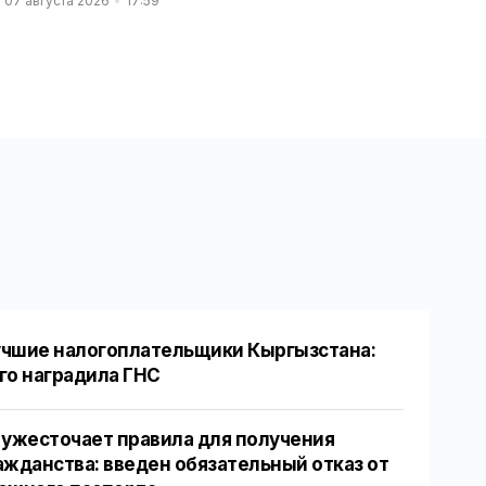
07 августа 2026
17:59
чшие налогоплательщики Кыргызстана:
го наградила ГНС
 ужесточает правила для получения
ажданства: введен обязательный отказ от