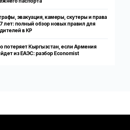
ежнего паспорта
рафы, эвакуация, камеры, скутеры и права
17 лет: полный обзор новых правил для
дителей в КР
о потеряет Кыргызстан, если Армения
йдет из ЕАЭС: разбор Economist