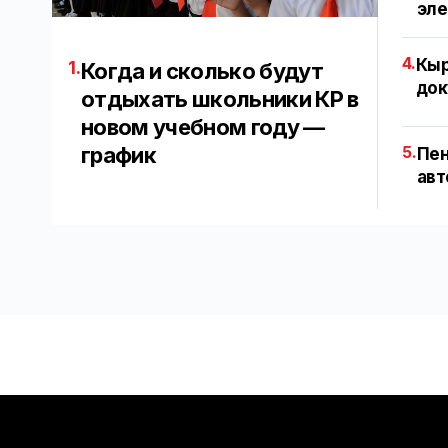
эл
4.
Кыр
1.
Когда и сколько будут
док
отдыхать школьники КР в
новом учебном году —
график
5.
Пен
авт