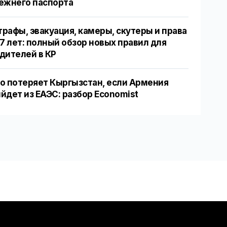
ежнего паспорта
рафы, эвакуация, камеры, скутеры и права
17 лет: полный обзор новых правил для
дителей в КР
о потеряет Кыргызстан, если Армения
йдет из ЕАЭС: разбор Economist