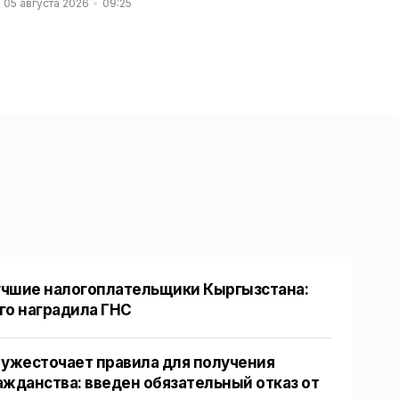
05 августа 2026
09:25
чшие налогоплательщики Кыргызстана:
го наградила ГНС
 ужесточает правила для получения
ажданства: введен обязательный отказ от