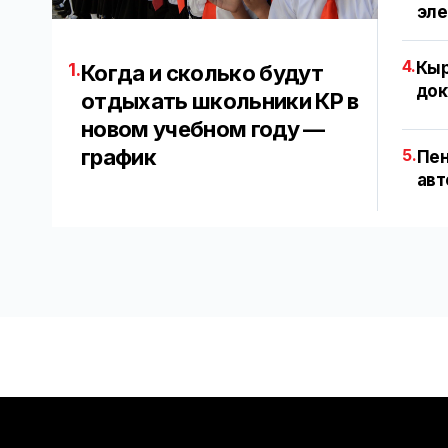
эл
4.
Кыр
1.
Когда и сколько будут
док
отдыхать школьники КР в
новом учебном году —
график
5.
Пен
авт