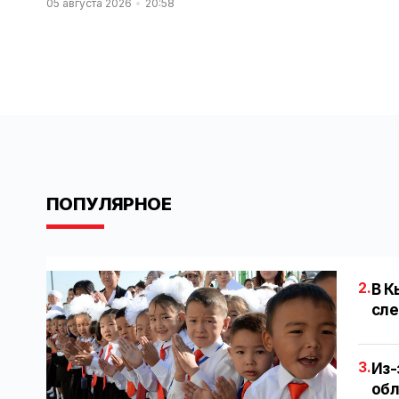
05 августа 2026
20:58
ПОПУЛЯРНОЕ
2.
В К
сле
3.
Из-
обл