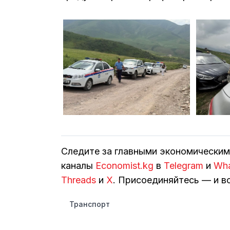
Следите за главными экономически
каналы
Economist.kg
в
Telegram
и
Wh
Threads
и
Х
. Присоединяйтесь — и вс
Транспорт