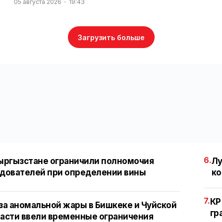
05 августа 2026
19:43
Загрузить больше
6.
ыргызстане ограничили полномочия
Лу
дователей при определении вины
ко
7.
КР
за аномальной жары в Бишкеке и Чуйской
гр
асти ввели временные ограничения