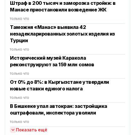
Штраф в 200 тысяч и заморозка стройки: в
Манасе приостановили возведение ЖК
только что
Таможня «Манас» выявила 42
незадекларированных золотых изделия из
Турции
только что
Исторический музей Каракола
реконструируют за 159 млн сомов
только что
От 0% до 8%: в Кыргызстане утвердили
новые ставки единого налога
только что
В Бишкеке упал автокран: застройщика
оштрафовали, инспектора уволили
только что
Показать ещё