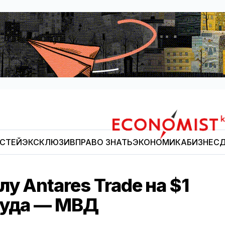
ОСТЕЙ
ЭКСКЛЮЗИВ
ПРАВО ЗНАТЬ
ЭКОНОМИКА
БИЗНЕС
Д
Economist.kg
у Antares Trade на $1
суда — МВД