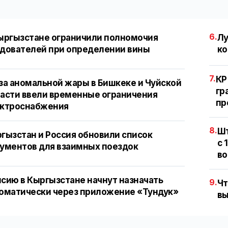
6.
ыргызстане ограничили полномочия
Лу
дователей при определении вины
ко
7.
КР
за аномальной жары в Бишкеке и Чуйской
гр
асти ввели временные ограничения
пр
ектроснабжения
8.
Шт
гызстан и Россия обновили список
с 
ументов для взаимных поездок
во
сию в Кыргызстане начнут назначать
9.
Чт
оматически через приложение «Тундук»
вы