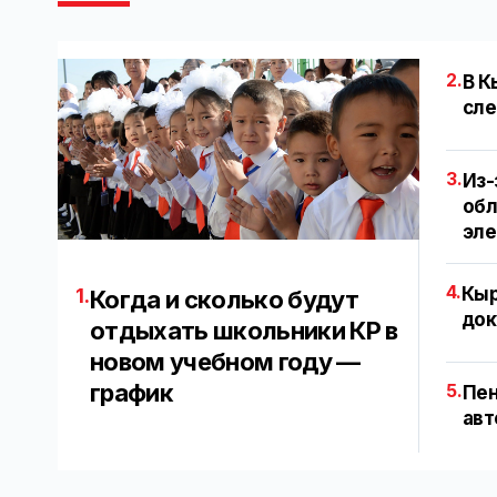
2.
В К
сле
3.
Из-
обл
эл
4.
Кыр
1.
Когда и сколько будут
док
отдыхать школьники КР в
новом учебном году —
график
5.
Пен
авт