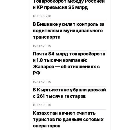
Товарооборот между Россией
и КР превысил $5 млрд
только что
В Бишкеке усилят контроль за
водителями муниципального
транспорта
только что
Почти $4 млрд товарооборота
и 1.8 тысячи компаний:
Жапаров — об отношениях с
РФ
только что
В Кыргызстане убрали урожай
с 261 тысячи гектаров
только что
Казахстан начнет считать
туристов по данным сотовых
операторов