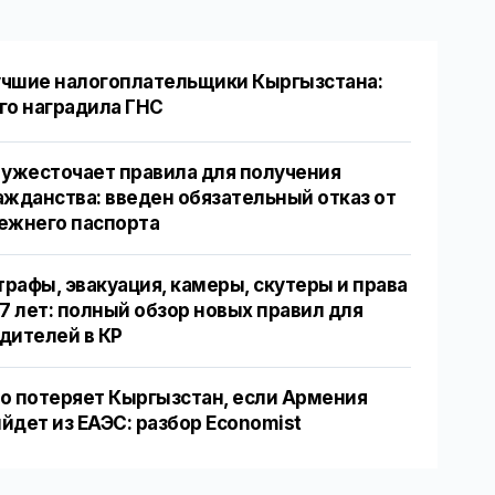
чшие налогоплательщики Кыргызстана:
го наградила ГНС
 ужесточает правила для получения
ажданства: введен обязательный отказ от
ежнего паспорта
рафы, эвакуация, камеры, скутеры и права
17 лет: полный обзор новых правил для
дителей в КР
о потеряет Кыргызстан, если Армения
йдет из ЕАЭС: разбор Economist