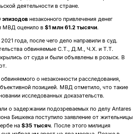
ьской деятельности в стране.
 эпизодов
незаконного привлечения денег
м МВД оценило в
$1 млн 61.2 тысячи
.
021 года, после чего дело направили в суд.
льства обвиняемые С.Т., Д.М., Ч.Х. и Т.Т.
скрылись от суда и были объявлены в розыск. В
ают.
 обвиняемого о незаконности расследования,
убъективной позицией. МВД отметило, что такие
новании исследованных доказательств.
али о задержании подозреваемых по делу Antares
айона Бишкека поступило заявление от жительницы
щербе на
$35 тысяч
. После этого милиция
суд избрал им арест на два месяца. Позже в