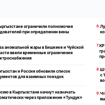
6.
ыргызстане ограничили полномочия
Лу
дователей при определении вины
ко
7.
КР
за аномальной жары в Бишкеке и Чуйской
гр
асти ввели временные ограничения
пр
ектроснабжения
8.
Шт
гызстан и Россия обновили список
с 
ументов для взаимных поездок
во
сию в Кыргызстане начнут назначать
9.
Чт
оматически через приложение «Тундук»
вы