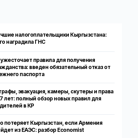
чшие налогоплательщики Кыргызстана:
го наградила ГНС
 ужесточает правила для получения
ажданства: введен обязательный отказ от
ежнего паспорта
рафы, эвакуация, камеры, скутеры и права
17 лет: полный обзор новых правил для
дителей в КР
о потеряет Кыргызстан, если Армения
йдет из ЕАЭС: разбор Economist