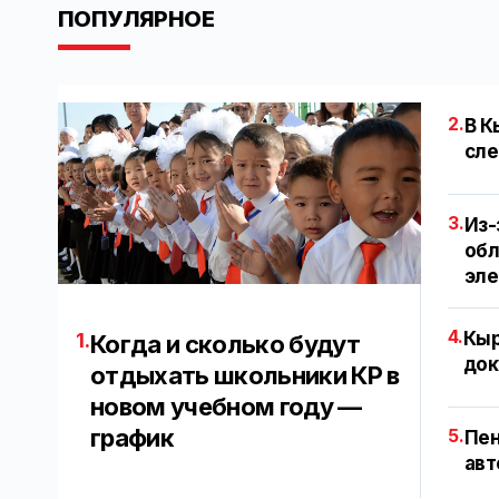
ПОПУЛЯРНОЕ
2.
В К
сле
3.
Из-
обл
эл
4.
Кыр
1.
Когда и сколько будут
док
отдыхать школьники КР в
новом учебном году —
график
5.
Пен
авт