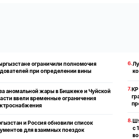
6.
ыргызстане ограничили полномочия
Лу
дователей при определении вины
ко
7.
КР
за аномальной жары в Бишкеке и Чуйской
гр
асти ввели временные ограничения
пр
ектроснабжения
8.
Шт
гызстан и Россия обновили список
с 
ументов для взаимных поездок
во