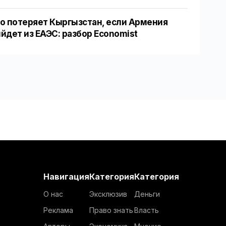
о потеряет Кыргызстан, если Армения
йдет из ЕАЭС: разбор Economist
Навигация
Категория
Категория
О нас
Эксклюзив
Деньги
Реклама
Право знать
Власть