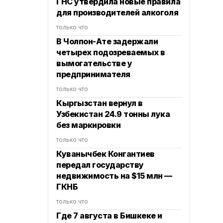
ГНС утвердила новые правила
для производителей алкоголя
только что
В Чолпон-Ате задержали
четырех подозреваемых в
вымогательстве у
предпринимателя
только что
Кыргызстан вернул в
Узбекистан 24.9 тонны лука
без маркировки
только что
Куванычбек Конгантиев
передал государству
недвижимость на $15 млн —
ГКНБ
только что
Где 7 августа в Бишкеке и