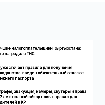
чшие налогоплательщики Кыргызстана:
го наградила ГНС
 ужесточает правила для получения
ажданства: введен обязательный отказ от
ежнего паспорта
рафы, эвакуация, камеры, скутеры и права
17 лет: полный обзор новых правил для
дителей в КР