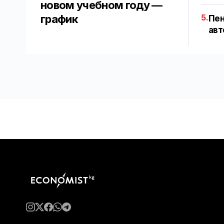
новом учебном году —
график
5.
Пен
авт