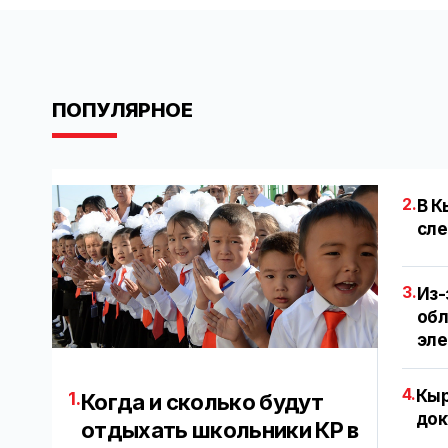
ПОПУЛЯРНОЕ
2.
В К
сле
3.
Из-
обл
эл
4.
Кыр
1.
Когда и сколько будут
док
отдыхать школьники КР в