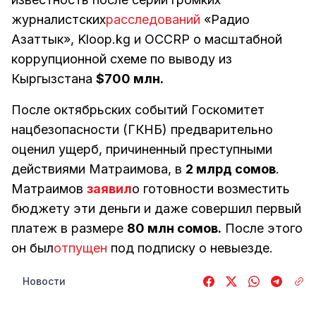
журналистских
расследований
«Радио
Азаттык», Kloop.kg и OCCRP о масштабной
коррупционной схеме по выводу из
Кыргызстана
$700 млн.
После октябрьских событий Госкомитет
нацбезопасности (ГКНБ) предварительно
оценил ущерб, причиненный преступными
действиями Матраимова, в
2 млрд сомов
.
Матраимов
заявил
о готовности возместить
бюджету эти деньги и даже совершил первый
платеж в размере
80 млн сомов.
После этого
он был
отпущен
под подписку о невыезде.
Новости