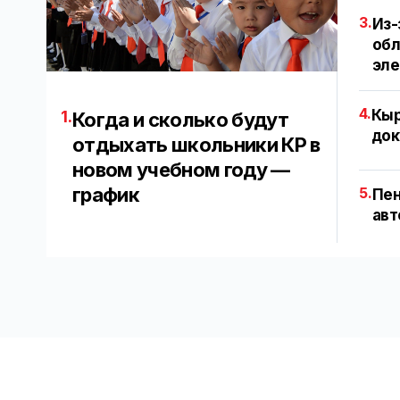
3.
Из-
обл
эл
4.
Кыр
1.
Когда и сколько будут
док
отдыхать школьники КР в
новом учебном году —
график
5.
Пен
авт