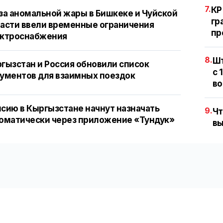
7.
КР
за аномальной жары в Бишкеке и Чуйской
гр
асти ввели временные ограничения
пр
ектроснабжения
8.
Шт
гызстан и Россия обновили список
с 
ументов для взаимных поездок
во
сию в Кыргызстане начнут назначать
9.
Чт
оматически через приложение «Тундук»
вы