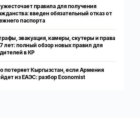
 ужесточает правила для получения
ажданства: введен обязательный отказ от
ежнего паспорта
рафы, эвакуация, камеры, скутеры и права
17 лет: полный обзор новых правил для
дителей в КР
о потеряет Кыргызстан, если Армения
йдет из ЕАЭС: разбор Economist