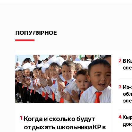
ПОПУЛЯРНОЕ
2.
В К
сле
3.
Из-
обл
эл
4.
Кыр
1.
Когда и сколько будут
док
отдыхать школьники КР в