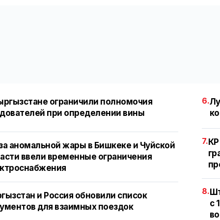
6.
ыргызстане ограничили полномочия
Лу
дователей при определении вины
ко
7.
КР
за аномальной жары в Бишкеке и Чуйской
гр
асти ввели временные ограничения
пр
ектроснабжения
8.
Шт
гызстан и Россия обновили список
с 
ументов для взаимных поездок
во