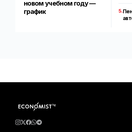
новом учебном году —
график
5.
Пен
авт