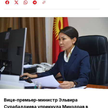
Вице-премьер-министр Эльвира
Сурабалдиева упрекнула Минздрав в