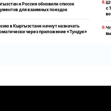
8.
Шт
гызстан и Россия обновили список
с 
ументов для взаимных поездок
во
сию в Кыргызстане начнут назначать
9.
Чт
оматически через приложение «Тундук»
вы