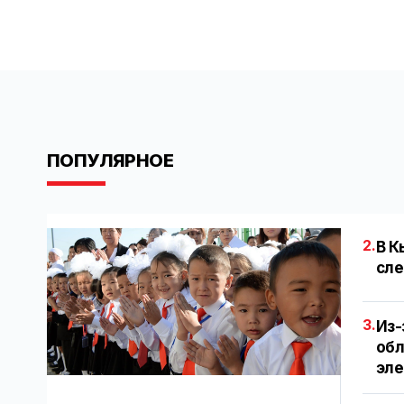
ПОПУЛЯРНОЕ
2.
В К
сле
3.
Из-
обл
эл