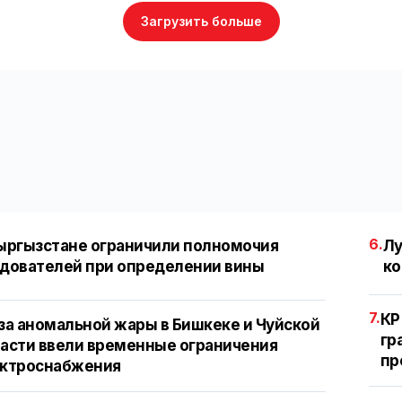
Загрузить больше
6.
ыргызстане ограничили полномочия
Лу
дователей при определении вины
ко
7.
КР
за аномальной жары в Бишкеке и Чуйской
гр
асти ввели временные ограничения
пр
ектроснабжения