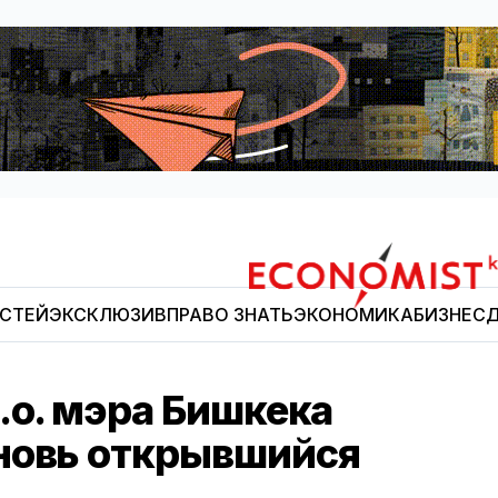
ОСТЕЙ
ЭКСКЛЮЗИВ
ПРАВО ЗНАТЬ
ЭКОНОМИКА
БИЗНЕС
Д
Economist.kg
.о. мэра Бишкека
новь открывшийся