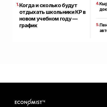
4.
Кыр
1.
Когда и сколько будут
док
отдыхать школьники КР в
новом учебном году —
график
5.
Пен
авт