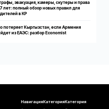
рафы, эвакуация, камеры, скутеры и права
17 лет: полный обзор новых правил для
дителей в КР
о потеряет Кыргызстан, если Армения
йдет из ЕАЭС: разбор Economist
Навигация
Категория
Категория