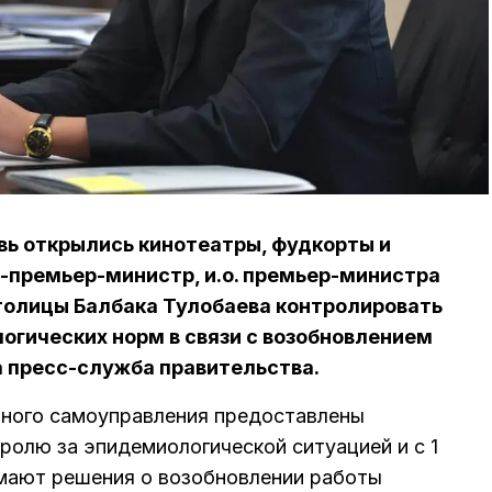
овь открылись кинотеатры, фудкорты и
-премьер-министр, и.о. премьер-министра
столицы Балбака Тулобаева контролировать
гических норм в связи с возобновлением
 пресс-служба правительства.
тного самоуправления предоставлены
ролю за эпидемиологической ситуацией и с 1
мают решения о возобновлении работы