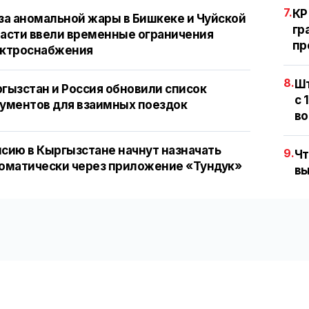
7.
КР
за аномальной жары в Бишкеке и Чуйской
гр
асти ввели временные ограничения
пр
ектроснабжения
8.
Шт
гызстан и Россия обновили список
с 
ументов для взаимных поездок
во
сию в Кыргызстане начнут назначать
9.
Чт
оматически через приложение «Тундук»
вы