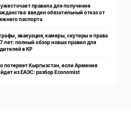
 ужесточает правила для получения
ажданства: введен обязательный отказ от
ежнего паспорта
рафы, эвакуация, камеры, скутеры и права
17 лет: полный обзор новых правил для
дителей в КР
о потеряет Кыргызстан, если Армения
йдет из ЕАЭС: разбор Economist