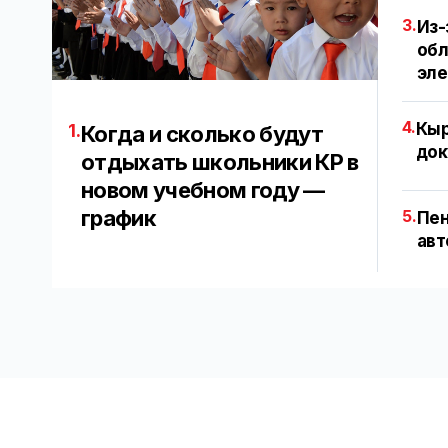
3.
Из-
обл
эл
4.
Кыр
1.
Когда и сколько будут
док
отдыхать школьники КР в
новом учебном году —
график
5.
Пен
авт