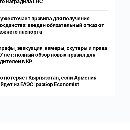
го наградила ГНС
 ужесточает правила для получения
ажданства: введен обязательный отказ от
ежнего паспорта
рафы, эвакуация, камеры, скутеры и права
17 лет: полный обзор новых правил для
дителей в КР
о потеряет Кыргызстан, если Армения
йдет из ЕАЭС: разбор Economist