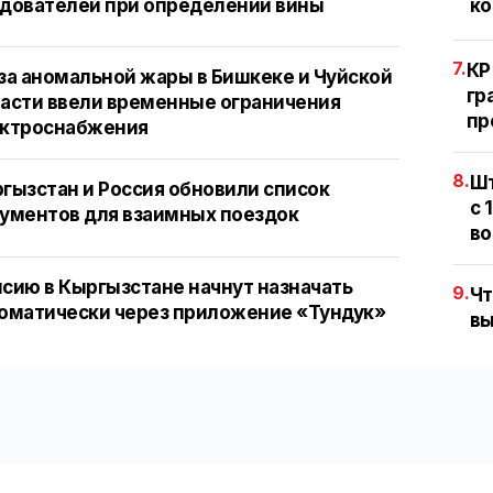
дователей при определении вины
ко
7.
КР
за аномальной жары в Бишкеке и Чуйской
гр
асти ввели временные ограничения
пр
ектроснабжения
8.
Шт
гызстан и Россия обновили список
с 
ументов для взаимных поездок
во
сию в Кыргызстане начнут назначать
9.
Чт
оматически через приложение «Тундук»
вы