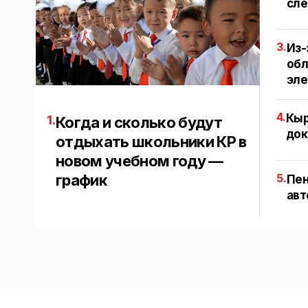
сле
3.
Из-
обл
эл
4.
Кыр
1.
Когда и сколько будут
док
отдыхать школьники КР в
новом учебном году —
график
5.
Пен
авт