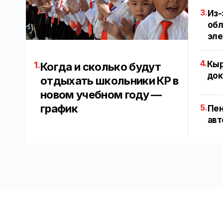
3.
Из-
обл
эл
4.
Кыр
1.
Когда и сколько будут
док
отдыхать школьники КР в
новом учебном году —
график
5.
Пен
авт