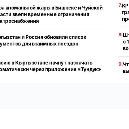
7.
КР
за аномальной жары в Бишкеке и Чуйской
гр
асти ввели временные ограничения
пр
ектроснабжения
8.
Шт
гызстан и Россия обновили список
с 
ументов для взаимных поездок
во
сию в Кыргызстане начнут назначать
9.
Чт
оматически через приложение «Тундук»
вы