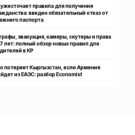
 ужесточает правила для получения
ажданства: введен обязательный отказ от
ежнего паспорта
рафы, эвакуация, камеры, скутеры и права
17 лет: полный обзор новых правил для
дителей в КР
о потеряет Кыргызстан, если Армения
йдет из ЕАЭС: разбор Economist