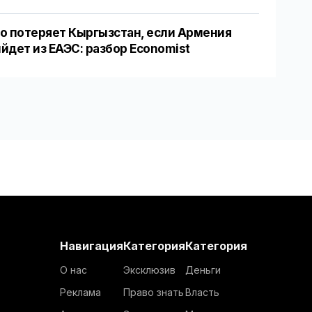
о потеряет Кыргызстан, если Армения
йдет из ЕАЭС: разбор Economist
Навигация
Категория
Категория
О нас
Эксклюзив
Деньги
Реклама
Право знать
Власть