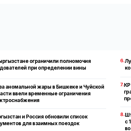
6.
ыргызстане ограничили полномочия
Лу
дователей при определении вины
ко
7.
КР
за аномальной жары в Бишкеке и Чуйской
гр
асти ввели временные ограничения
пр
ектроснабжения
8.
Шт
гызстан и Россия обновили список
с 
ументов для взаимных поездок
во