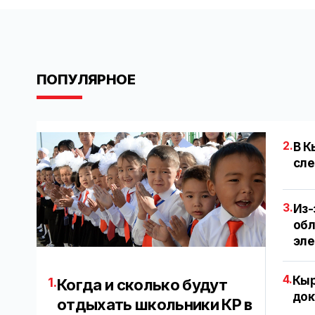
ПОПУЛЯРНОЕ
2.
В К
сле
3.
Из-
обл
эл
4.
Кыр
1.
Когда и сколько будут
док
отдыхать школьники КР в