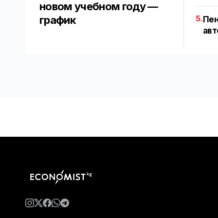
новом учебном году —
график
5.
Пен
авт