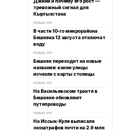
Джини и почему его рост —
тревожный сигнал для
Кыргызстана
только что
В части 10-го микрорайона
Бишкека 12 августа отключат
воду
только что
Бишкек переходит на новые
названия: какие улицы
исчезли с карты столицы
только что
На Васильевском тракте в
Бишкеке обновляют
путепроводы
только что
На Иссык-Куле выписали
экоштрафов почти на 2.9 млн