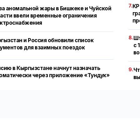
7.
КР
за аномальной жары в Бишкеке и Чуйской
гр
асти ввели временные ограничения
пр
ектроснабжения
8.
Шт
гызстан и Россия обновили список
с 
ументов для взаимных поездок
во
сию в Кыргызстане начнут назначать
9.
Чт
оматически через приложение «Тундук»
вы