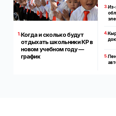
3.
Из-
обл
эл
4.
Кыр
1.
Когда и сколько будут
док
отдыхать школьники КР в
новом учебном году —
график
5.
Пен
авт