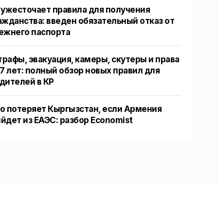
 ужесточает правила для получения
ажданства: введен обязательный отказ от
ежнего паспорта
рафы, эвакуация, камеры, скутеры и права
17 лет: полный обзор новых правил для
дителей в КР
о потеряет Кыргызстан, если Армения
йдет из ЕАЭС: разбор Economist