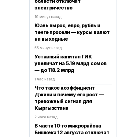
области отключат
электричество
19 минут назад
Юань вырос, евро, рубль и
тенге просели — курсы валют
на выходные
55 минут назад
Уставный капитал ГИК
увеличат на 5.19 млрд сомов
— до 118.2 млрд
1 час назад
Что такое коэффициент
Джини и почему его рост —
тревожный сигнал для
Кыргызстана
2 часа назад
В части 10-го микрорайона
Бишкека 12 августа отключат