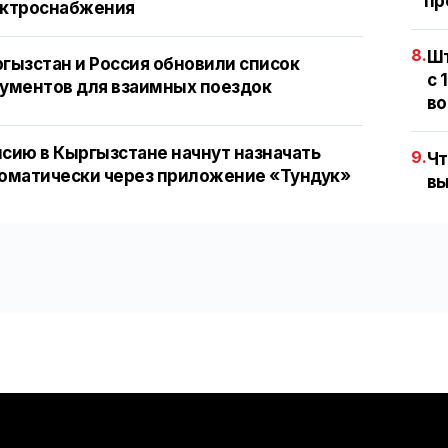
пр
ектроснабжения
8.
Шт
гызстан и Россия обновили список
с 
ументов для взаимных поездок
во
сию в Кыргызстане начнут назначать
9.
Чт
оматически через приложение «Тундук»
вы