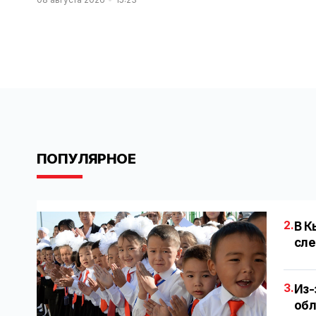
ПОПУЛЯРНОЕ
2.
В К
сле
3.
Из-
обл