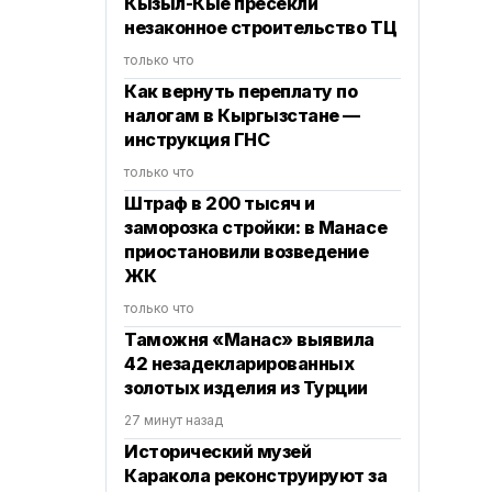
Кызыл-Кые пресекли
незаконное строительство ТЦ
только что
Как вернуть переплату по
налогам в Кыргызстане —
инструкция ГНС
только что
Штраф в 200 тысяч и
заморозка стройки: в Манасе
приостановили возведение
ЖК
только что
Таможня «Манас» выявила
42 незадекларированных
золотых изделия из Турции
27 минут назад
Исторический музей
Каракола реконструируют за