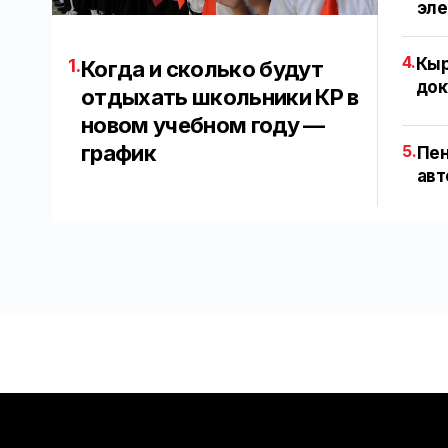
эл
4.
Кыр
1.
Когда и сколько будут
док
отдыхать школьники КР в
новом учебном году —
график
5.
Пен
авт