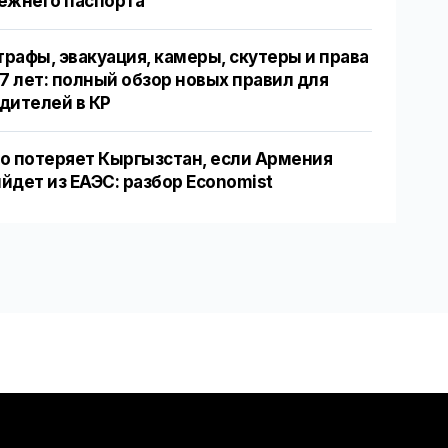
ежнего паспорта
рафы, эвакуация, камеры, скутеры и права
17 лет: полный обзор новых правил для
дителей в КР
о потеряет Кыргызстан, если Армения
йдет из ЕАЭС: разбор Economist