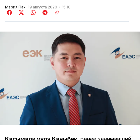
Мария Пак
19 августа 2020
15:10
Касымали уулу Каныбек
, ранее занимавший