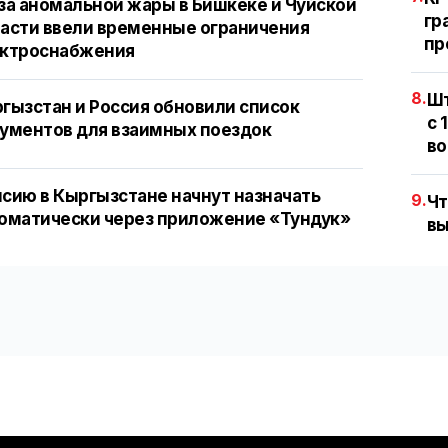
за аномальной жары в Бишкеке и Чуйской
гр
асти ввели временные ограничения
пр
ектроснабжения
8.
Шт
гызстан и Россия обновили список
с 
ументов для взаимных поездок
во
сию в Кыргызстане начнут назначать
9.
Чт
оматически через приложение «Тундук»
вы