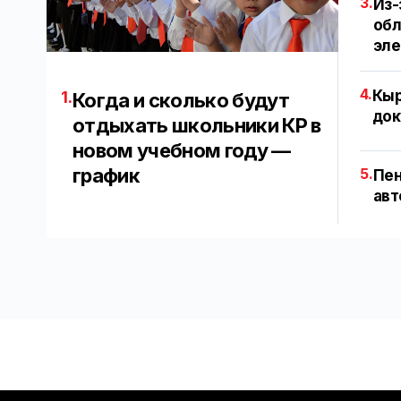
3.
Из-
обл
эл
4.
Кыр
1.
Когда и сколько будут
док
отдыхать школьники КР в
новом учебном году —
график
5.
Пен
авт