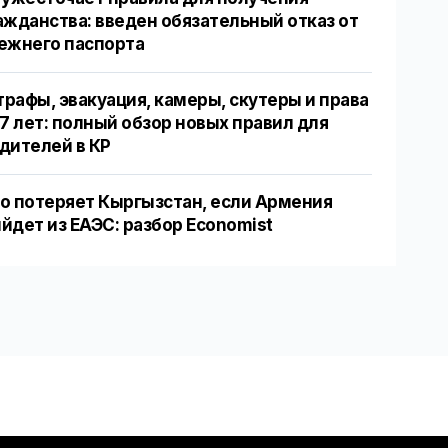
ажданства: введен обязательный отказ от
ежнего паспорта
рафы, эвакуация, камеры, скутеры и права
17 лет: полный обзор новых правил для
дителей в КР
о потеряет Кыргызстан, если Армения
йдет из ЕАЭС: разбор Economist