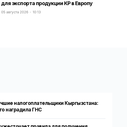
для экспорта продукции КР в Европу
05 августа 2026
10:13
чшие налогоплательщики Кыргызстана:
го наградила ГНС
 ужесточает правила для получения