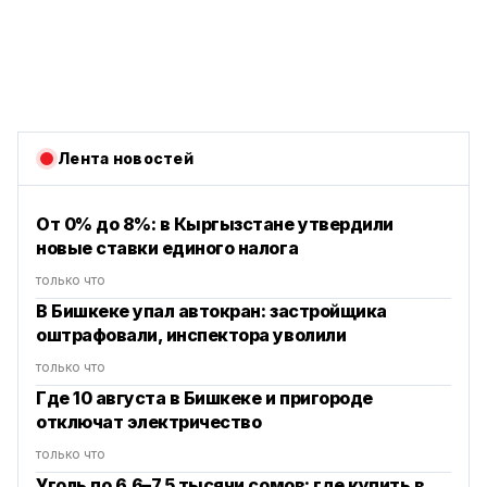
Лента новостей
От 0% до 8%: в Кыргызстане утвердили
новые ставки единого налога
только что
В Бишкеке упал автокран: застройщика
оштрафовали, инспектора уволили
только что
Где 10 августа в Бишкеке и пригороде
отключат электричество
только что
Уголь по 6.6–7.5 тысячи сомов: где купить в