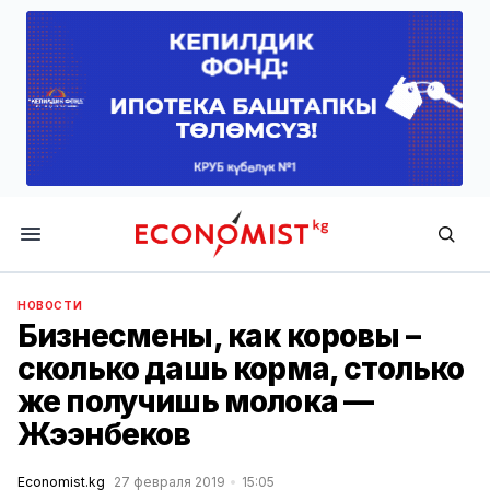
Economist.kg
НОВОСТИ
Бизнесмены, как коровы –
сколько дашь корма, столько
же получишь молока —
Жээнбеков
Economist.kg
27 февраля 2019
15:05