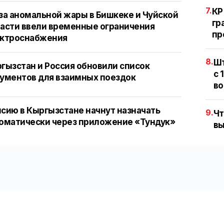
7.
КР
за аномальной жары в Бишкеке и Чуйской
гр
асти ввели временные ограничения
пр
ектроснабжения
8.
Шт
гызстан и Россия обновили список
с 
ументов для взаимных поездок
во
сию в Кыргызстане начнут назначать
9.
Чт
оматически через приложение «Тундук»
вы