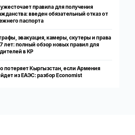
 ужесточает правила для получения
ажданства: введен обязательный отказ от
ежнего паспорта
рафы, эвакуация, камеры, скутеры и права
17 лет: полный обзор новых правил для
дителей в КР
о потеряет Кыргызстан, если Армения
йдет из ЕАЭС: разбор Economist