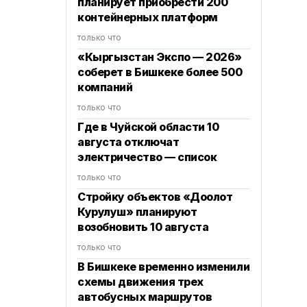
планирует приобрести 200
контейнерных платформ
только что
«Кыргызстан Экспо — 2026»
соберет в Бишкеке более 500
компаний
только что
Где в Чуйской области 10
августа отключат
электричество — список
только что
Стройку объектов «Доолот
Курулуш» планируют
возобновить 10 августа
только что
В Бишкеке временно изменили
схемы движения трех
автобусных маршрутов