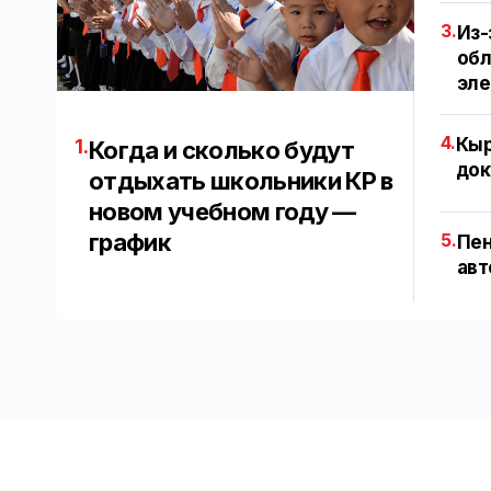
3.
Из-
обл
эл
4.
Кыр
1.
Когда и сколько будут
док
отдыхать школьники КР в
новом учебном году —
график
5.
Пен
авт