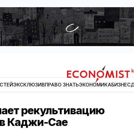
ОСТЕЙ
ЭКСКЛЮЗИВ
ПРАВО ЗНАТЬ
ЭКОНОМИКА
БИЗНЕС
Д
Economist.kg
шает рекультивацию
в Каджи-Сае