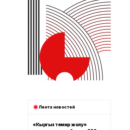
Лента новостей
«Кыргыз темир жолу»