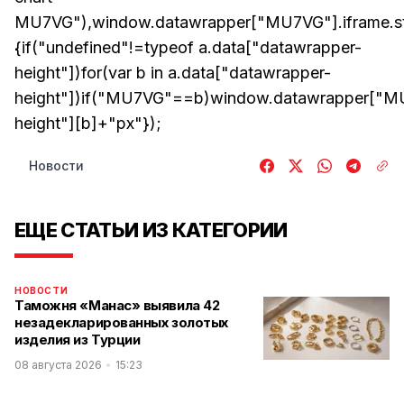
MU7VG"),window.datawrapper["MU7VG"].iframe.sty
{if("undefined"!=typeof a.data["datawrapper-
height"])for(var b in a.data["datawrapper-
height"])if("MU7VG"==b)window.datawrapper["MU7
height"][b]+"px"});
Новости
ЕЩЕ СТАТЬИ ИЗ КАТЕГОРИИ
НОВОСТИ
Таможня «Манас» выявила 42
незадекларированных золотых
изделия из Турции
08 августа 2026
15:23