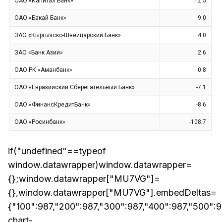
if("undefined"==typeof
window.datawrapper)window.datawrapper=
{};window.datawrapper["MU7VG"]=
{},window.datawrapper["MU7VG"].embedDeltas=
{"100":987,"200":987,"300":987,"400":987,"500"
chart-