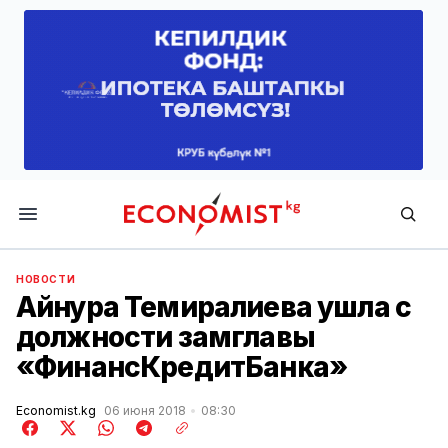
Economist.kg
НОВОСТИ
Айнура Темиралиева ушла с
должности замглавы
«ФинансКредитБанка»
Economist.kg
06 июня 2018
08:30