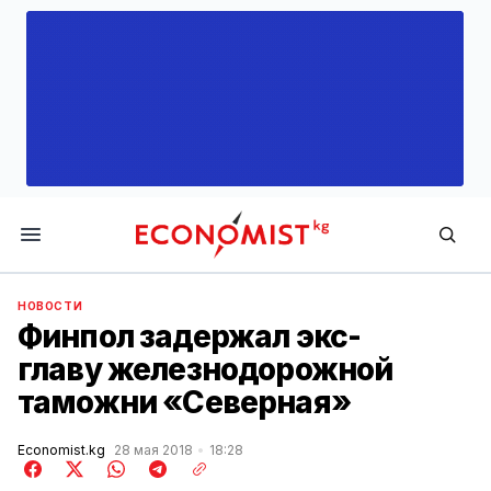
Economist.kg
НОВОСТИ
Финпол задержал экс-
главу железнодорожной
таможни «Северная»
Economist.kg
28 мая 2018
18:28