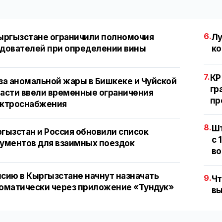
6.
ыргызстане ограничили полномочия
Лу
дователей при определении вины
ко
7.
КР
за аномальной жары в Бишкеке и Чуйской
гр
асти ввели временные ограничения
пр
ектроснабжения
8.
Шт
гызстан и Россия обновили список
с 
ументов для взаимных поездок
во
сию в Кыргызстане начнут назначать
9.
Чт
оматически через приложение «Тундук»
вы