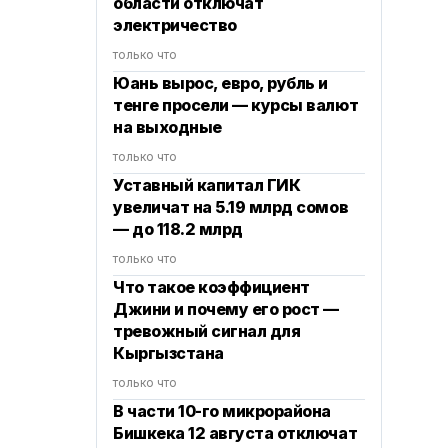
области отключат
электричество
только что
Юань вырос, евро, рубль и
тенге просели — курсы валют
на выходные
только что
Уставный капитал ГИК
увеличат на 5.19 млрд сомов
— до 118.2 млрд
только что
Что такое коэффициент
Джини и почему его рост —
тревожный сигнал для
Кыргызстана
только что
В части 10-го микрорайона
Бишкека 12 августа отключат