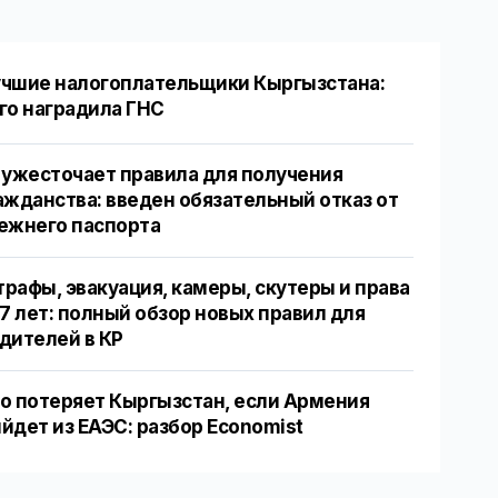
чшие налогоплательщики Кыргызстана:
го наградила ГНС
 ужесточает правила для получения
ажданства: введен обязательный отказ от
ежнего паспорта
рафы, эвакуация, камеры, скутеры и права
17 лет: полный обзор новых правил для
дителей в КР
о потеряет Кыргызстан, если Армения
йдет из ЕАЭС: разбор Economist