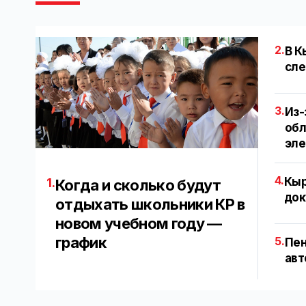
2.
В К
сле
3.
Из-
обл
эл
4.
Кыр
1.
Когда и сколько будут
док
отдыхать школьники КР в
новом учебном году —
график
5.
Пен
авт