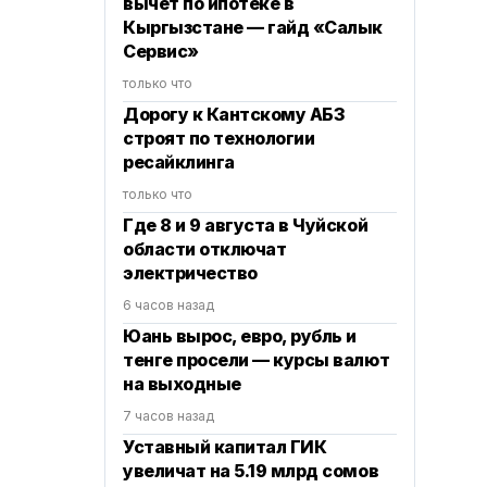
вычет по ипотеке в
Кыргызстане — гайд «Салык
Сервис»
только что
Дорогу к Кантскому АБЗ
строят по технологии
ресайклинга
только что
Где 8 и 9 августа в Чуйской
области отключат
электричество
6 часов назад
Юань вырос, евро, рубль и
тенге просели — курсы валют
на выходные
7 часов назад
Уставный капитал ГИК
увеличат на 5.19 млрд сомов