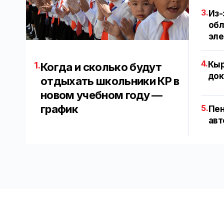
3.
Из-
обл
эл
4.
Кыр
1.
Когда и сколько будут
док
отдыхать школьники КР в
новом учебном году —
график
5.
Пен
авт