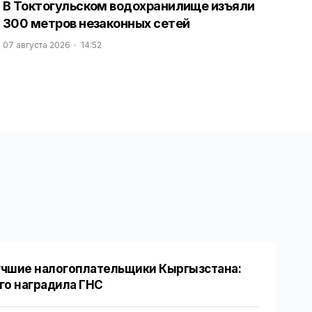
В Токтогульском водохранилище изъяли
300 метров незаконных сетей
07 августа 2026
14:52
чшие налогоплательщики Кыргызстана:
го наградила ГНС