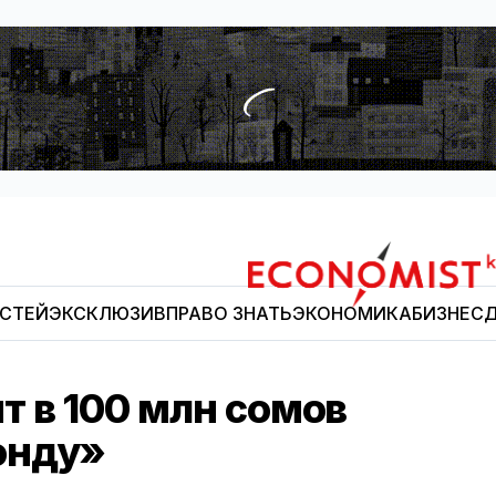
ОСТЕЙ
ЭКСКЛЮЗИВ
ПРАВО ЗНАТЬ
ЭКОНОМИКА
БИЗНЕС
Д
Economist.kg
т в 100 млн сомов
онду»