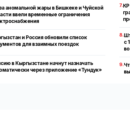
7.
КР
за аномальной жары в Бишкеке и Чуйской
гр
асти ввели временные ограничения
пр
ектроснабжения
8.
Шт
гызстан и Россия обновили список
с 
ументов для взаимных поездок
во
сию в Кыргызстане начнут назначать
9.
Чт
оматически через приложение «Тундук»
вы