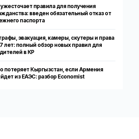
 ужесточает правила для получения
ажданства: введен обязательный отказ от
ежнего паспорта
рафы, эвакуация, камеры, скутеры и права
17 лет: полный обзор новых правил для
дителей в КР
о потеряет Кыргызстан, если Армения
йдет из ЕАЭС: разбор Economist