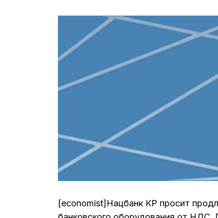
[economist]Нацбанк КР просит прод
банковского оборудования от НДС. П