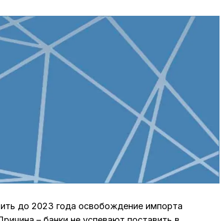
лить до 2023 года освобождение импорта
ричина – банки не успевают поставить в