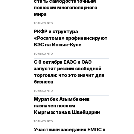
стать самодостаточным
полюсом многополярного
мира
только что
РКФР и структура
«Росатома» профинансируют
ВЭС на Иссык-Куле
только что
С 6 октября ЕАЭС и ОАЭ
запустят режим свободной
торговли: что это значит для
бизнеса
только что
Муратбек Азымбакиев
назначен послом
Кыргызстана в Швейцарии
только что
Участники заседания ЕМПС в