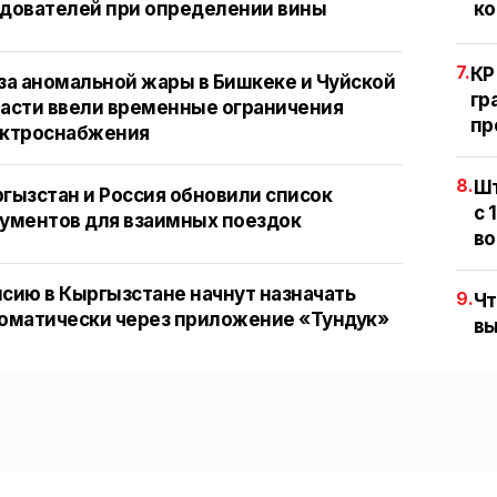
дователей при определении вины
ко
7.
КР
за аномальной жары в Бишкеке и Чуйской
гр
асти ввели временные ограничения
пр
ектроснабжения
8.
Шт
гызстан и Россия обновили список
с 
ументов для взаимных поездок
во
сию в Кыргызстане начнут назначать
9.
Чт
оматически через приложение «Тундук»
вы