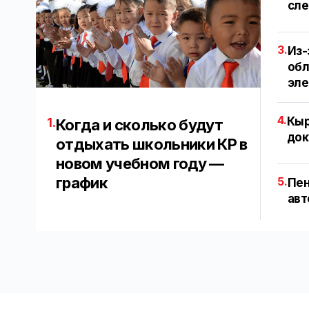
сле
3.
Из-
обл
эл
4.
Кыр
1.
Когда и сколько будут
док
отдыхать школьники КР в
новом учебном году —
график
5.
Пен
авт