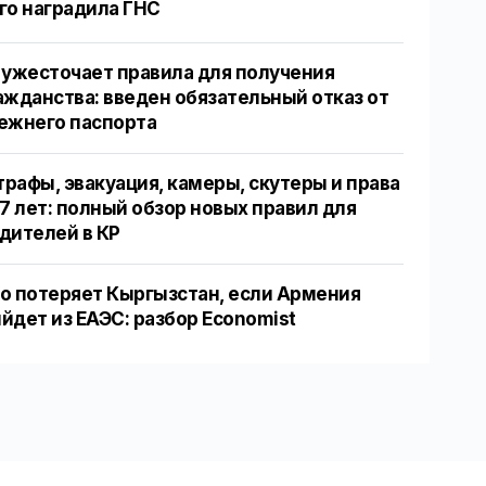
го наградила ГНС
 ужесточает правила для получения
ажданства: введен обязательный отказ от
ежнего паспорта
рафы, эвакуация, камеры, скутеры и права
17 лет: полный обзор новых правил для
дителей в КР
о потеряет Кыргызстан, если Армения
йдет из ЕАЭС: разбор Economist