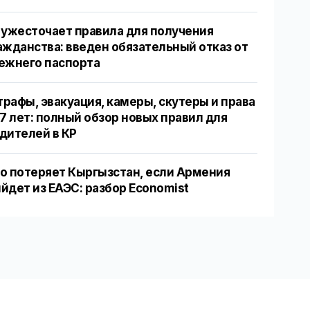
 ужесточает правила для получения
ажданства: введен обязательный отказ от
ежнего паспорта
рафы, эвакуация, камеры, скутеры и права
17 лет: полный обзор новых правил для
дителей в КР
о потеряет Кыргызстан, если Армения
йдет из ЕАЭС: разбор Economist