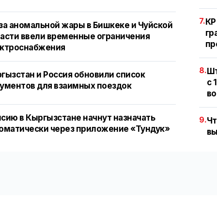
7.
КР
за аномальной жары в Бишкеке и Чуйской
гр
асти ввели временные ограничения
пр
ектроснабжения
8.
Шт
гызстан и Россия обновили список
с 
ументов для взаимных поездок
во
сию в Кыргызстане начнут назначать
9.
Чт
оматически через приложение «Тундук»
вы