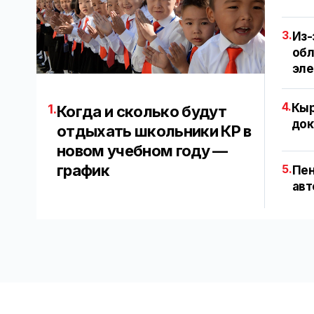
3.
Из-
обл
эл
4.
Кыр
1.
Когда и сколько будут
док
отдыхать школьники КР в
новом учебном году —
график
5.
Пен
авт