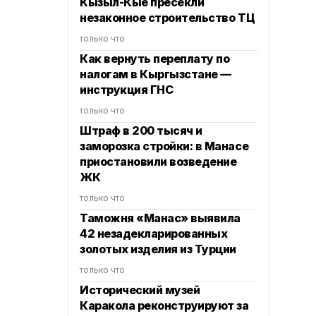
Кызыл-Кые пресекли
незаконное строительство ТЦ
только что
Как вернуть переплату по
налогам в Кыргызстане —
инструкция ГНС
только что
Штраф в 200 тысяч и
заморозка стройки: в Манасе
приостановили возведение
ЖК
только что
Таможня «Манас» выявила
42 незадекларированных
золотых изделия из Турции
только что
Исторический музей
Каракола реконструируют за