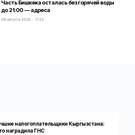
Часть Бишкека осталась без горячей воды
до 21:00 — адреса
08 августа 2026
11:33
чшие налогоплательщики Кыргызстана:
го наградила ГНС