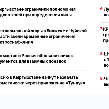
6.
ыргызстане ограничили полномочия
Лу
дователей при определении вины
ко
7.
КР
за аномальной жары в Бишкеке и Чуйской
гр
асти ввели временные ограничения
пр
ектроснабжения
8.
Шт
гызстан и Россия обновили список
с 
ументов для взаимных поездок
во
сию в Кыргызстане начнут назначать
9.
Чт
оматически через приложение «Тундук»
вы