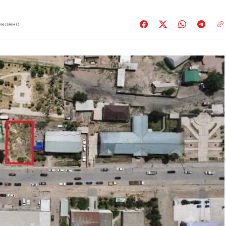
влено