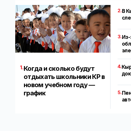
2.
В К
сле
3.
Из-
обл
эл
4.
Кыр
1.
Когда и сколько будут
док
отдыхать школьники КР в
новом учебном году —
график
5.
Пен
авт