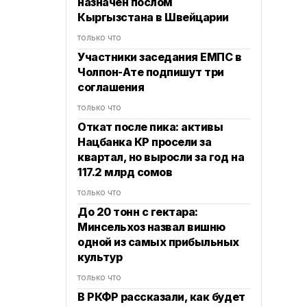
назначен послом
Кыргызстана в Швейцарии
только что
Участники заседания ЕМПС в
Чолпон-Ате подпишут три
соглашения
только что
Откат после пика: активы
Нацбанка КР просели за
квартал, но выросли за год на
117.2 млрд сомов
только что
До 20 тонн с гектара:
Минсельхоз назвал вишню
одной из самых прибыльных
культур
только что
В РКФР рассказали, как будет