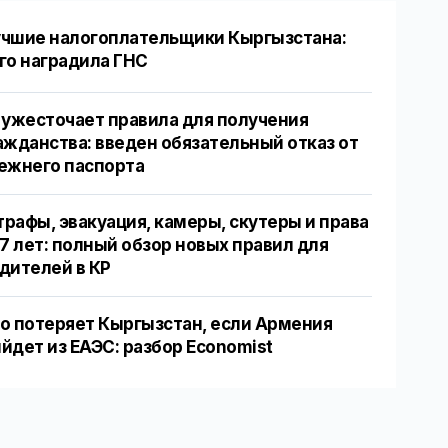
чшие налогоплательщики Кыргызстана:
го наградила ГНС
 ужесточает правила для получения
ажданства: введен обязательный отказ от
ежнего паспорта
рафы, эвакуация, камеры, скутеры и права
17 лет: полный обзор новых правил для
дителей в КР
о потеряет Кыргызстан, если Армения
йдет из ЕАЭС: разбор Economist