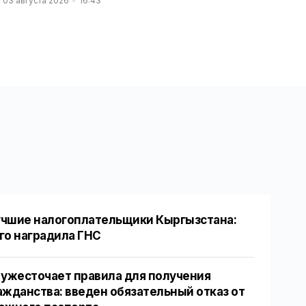
03 августа 2026
16:43
чшие налогоплательщики Кыргызстана:
го наградила ГНС
 ужесточает правила для получения
ажданства: введен обязательный отказ от