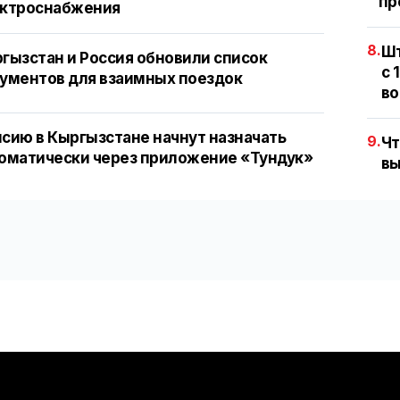
пр
ектроснабжения
8.
Шт
гызстан и Россия обновили список
с 
ументов для взаимных поездок
во
сию в Кыргызстане начнут назначать
9.
Чт
оматически через приложение «Тундук»
вы