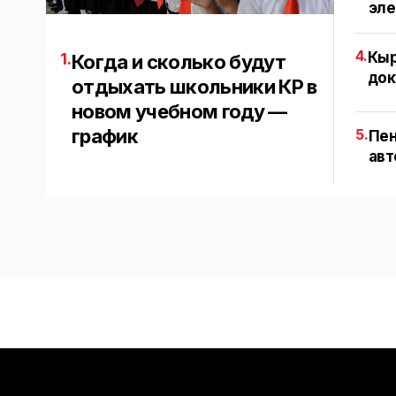
эл
4.
Кыр
1.
Когда и сколько будут
док
отдыхать школьники КР в
новом учебном году —
график
5.
Пен
авт