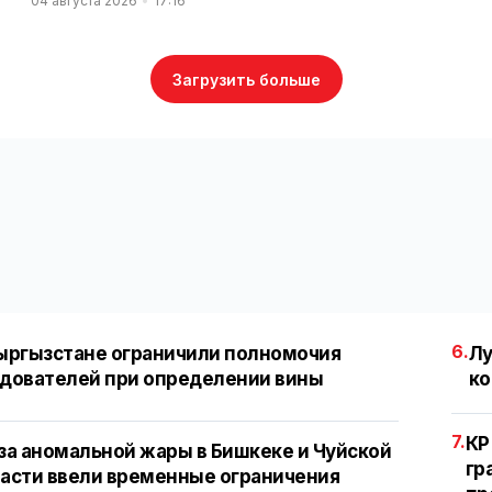
04 августа 2026
17:16
Загрузить больше
6.
ыргызстане ограничили полномочия
Лу
дователей при определении вины
ко
7.
КР
за аномальной жары в Бишкеке и Чуйской
гр
асти ввели временные ограничения