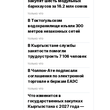
закупят шесть модульных
барнхаусов за 16.2 млн сомов
только что
В Токтогульском
водохранилище изъяли 300
метров незаконных сетей
только что
В Кыргызстане службы
занятости помогли
трудоустроить 7 106 человек
только что
В Чолпон-Ате подписали
соглашения по электронной
торговле и биржам ЕАЭС
только что
Что изменится в
государственных закупках
Кыргызстана с 2027 года —