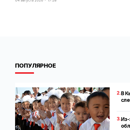
04 августа 2026
17:28
ПОПУЛЯРНОЕ
2.
В К
сле
3.
Из-
обл