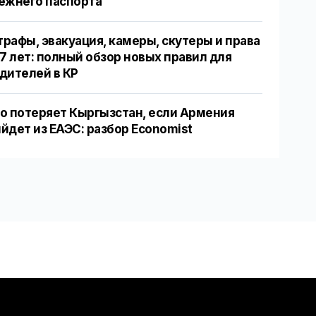
ежнего паспорта
рафы, эвакуация, камеры, скутеры и права
17 лет: полный обзор новых правил для
дителей в КР
о потеряет Кыргызстан, если Армения
йдет из ЕАЭС: разбор Economist