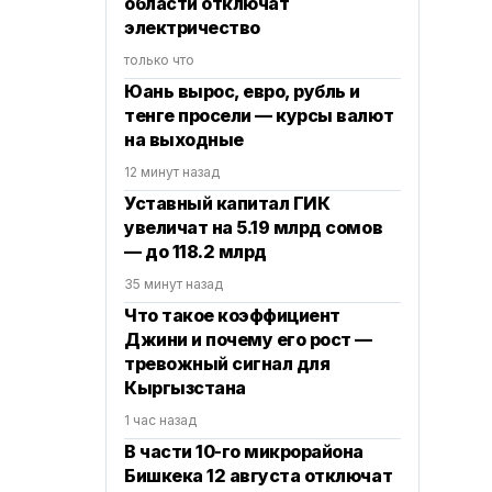
области отключат
электричество
только что
Юань вырос, евро, рубль и
тенге просели — курсы валют
на выходные
12 минут назад
Уставный капитал ГИК
увеличат на 5.19 млрд сомов
— до 118.2 млрд
35 минут назад
Что такое коэффициент
Джини и почему его рост —
тревожный сигнал для
Кыргызстана
1 час назад
В части 10-го микрорайона
Бишкека 12 августа отключат