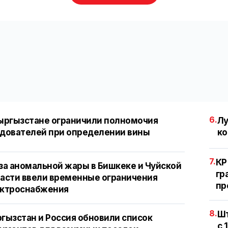
6.
ыргызстане ограничили полномочия
Лу
дователей при определении вины
ко
7.
КР
за аномальной жары в Бишкеке и Чуйской
гр
асти ввели временные ограничения
пр
ектроснабжения
8.
Шт
гызстан и Россия обновили список
с 