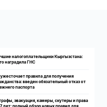
чшие налогоплательщики Кыргызстана:
го наградила ГНС
 ужесточает правила для получения
ажданства: введен обязательный отказ от
ежнего паспорта
рафы, эвакуация, камеры, скутеры и права
17 лет: полный обзор новых правил для