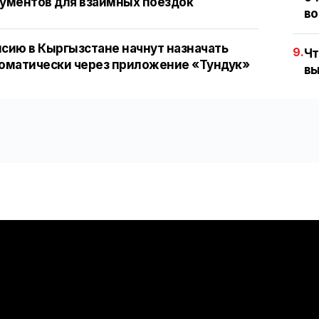
ументов для взаимных поездок
во
сию в Кыргызстане начнут назначать
9.
Чт
оматически через приложение «Тундук»
вы