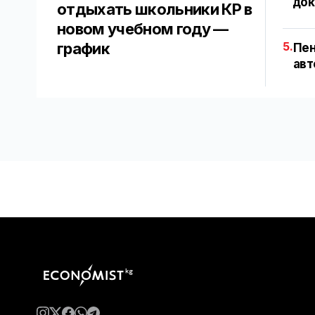
док
отдыхать школьники КР в
новом учебном году —
график
5.
Пен
авт