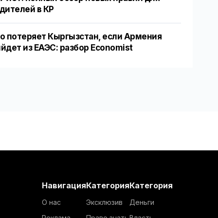
дителей в КР
о потеряет Кыргызстан, если Армения
йдет из ЕАЭС: разбор Economist
Навигация
Категория
Категория
О нас
Эксклюзив
Деньги
Реклама
Право знать
Власть