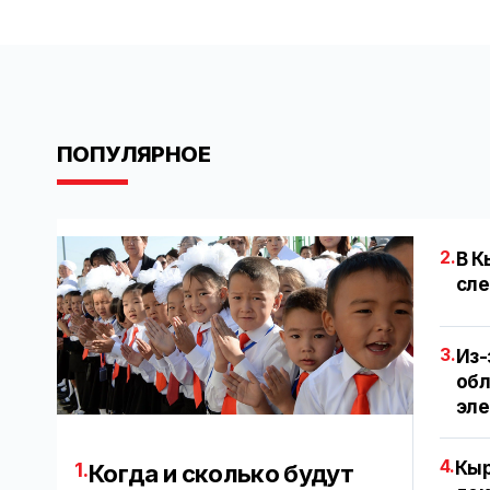
ПОПУЛЯРНОЕ
2.
В К
сле
3.
Из-
обл
эл
4.
Кыр
1.
Когда и сколько будут