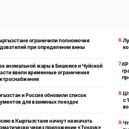
6.
ыргызстане ограничили полномочия
Лу
дователей при определении вины
ко
7.
КР
за аномальной жары в Бишкеке и Чуйской
гр
асти ввели временные ограничения
пр
ектроснабжения
8.
Шт
гызстан и Россия обновили список
с 
ументов для взаимных поездок
во
сию в Кыргызстане начнут назначать
9.
Чт
оматически через приложение «Тундук»