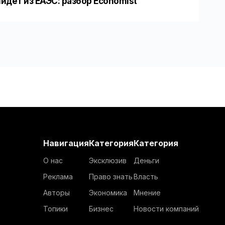
йдет из ЕАЭС: разбор Economist
Навигация
Категория
Категория
О нас
Эксклюзив
Деньги
Реклама
Право знать
Власть
Авторы
Экономика
Мнение
Топики
Бизнес
Новости компаний