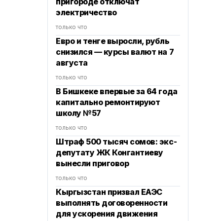
пригороде отключат
электричество
только что
Евро и тенге выросли, рубль
снизился — курсы валют на 7
августа
только что
В Бишкеке впервые за 64 года
капитально ремонтируют
школу №57
только что
Штраф 500 тысяч сомов: экс-
депутату ЖК Конгантиеву
вынесли приговор
только что
Кыргызстан призвал ЕАЭС
выполнять договоренности
для ускорения движения