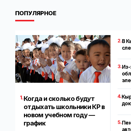
ПОПУЛЯРНОЕ
2.
В К
сле
3.
Из-
обл
эл
4.
Кыр
1.
Когда и сколько будут
док
отдыхать школьники КР в
новом учебном году —
график
5.
Пен
авт