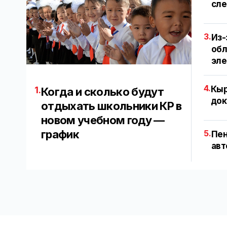
сле
3.
Из-
обл
эл
4.
Кыр
1.
Когда и сколько будут
док
отдыхать школьники КР в
новом учебном году —
график
5.
Пен
авт