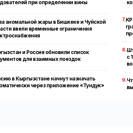
дователей при определении вины
ко
7.
КР
за аномальной жары в Бишкеке и Чуйской
гр
асти ввели временные ограничения
пр
ектроснабжения
8.
Шт
гызстан и Россия обновили список
с 
ументов для взаимных поездок
во
сию в Кыргызстане начнут назначать
9.
Чт
оматически через приложение «Тундук»
вы