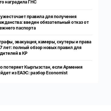
го наградила ГНС
 ужесточает правила для получения
ажданства: введен обязательный отказ от
ежнего паспорта
рафы, эвакуация, камеры, скутеры и права
17 лет: полный обзор новых правил для
дителей в КР
о потеряет Кыргызстан, если Армения
йдет из ЕАЭС: разбор Economist