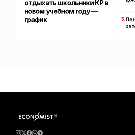
отдыхать школьники КР в
новом учебном году —
график
5.
Пен
авт