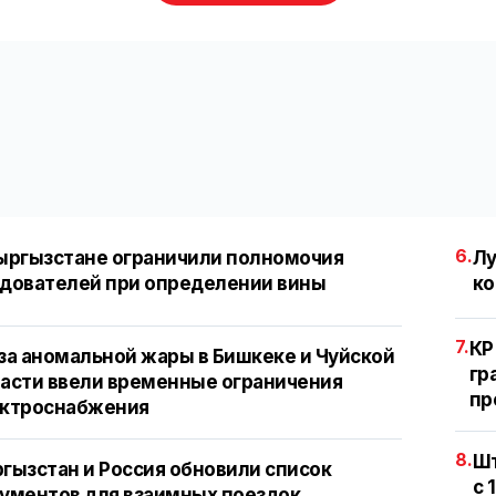
6.
ыргызстане ограничили полномочия
Лу
дователей при определении вины
ко
7.
КР
за аномальной жары в Бишкеке и Чуйской
гр
асти ввели временные ограничения
пр
ектроснабжения
8.
Шт
гызстан и Россия обновили список
с 
ументов для взаимных поездок