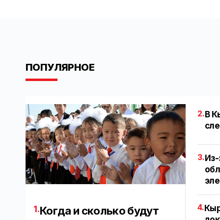
ПОПУЛЯРНОЕ
2.
В К
сле
3.
Из-
обл
эл
4.
Кыр
1.
Когда и сколько будут
док