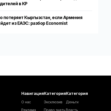
дителей в КР
о потеряет Кыргызстан, если Армения
йдет из ЕАЭС: разбор Economist
Навигация
Категория
Категория
О нас
Эксклюзив
Деньги
Реклама
Право знать
Власть