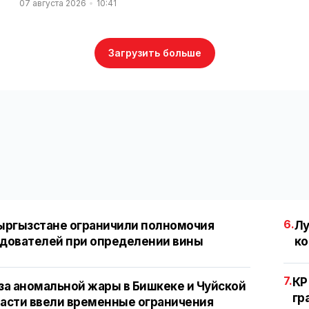
07 августа 2026
10:41
Загрузить больше
6.
ыргызстане ограничили полномочия
Лу
дователей при определении вины
ко
7.
КР
за аномальной жары в Бишкеке и Чуйской
гр
асти ввели временные ограничения