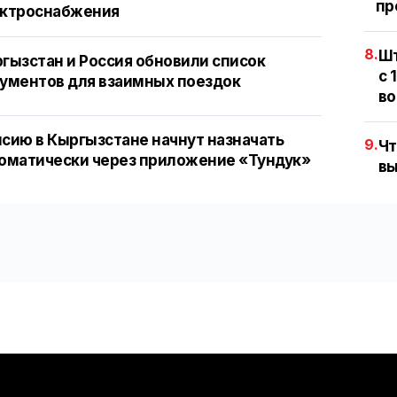
пр
ектроснабжения
8.
Шт
гызстан и Россия обновили список
с 
ументов для взаимных поездок
во
сию в Кыргызстане начнут назначать
9.
Чт
оматически через приложение «Тундук»
вы