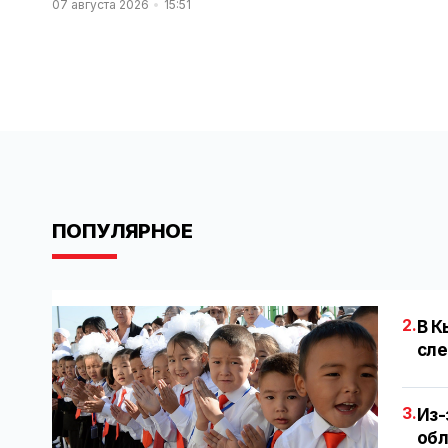
07 августа 2026
15:51
ПОПУЛЯРНОЕ
2.
В К
сле
3.
Из-
обл