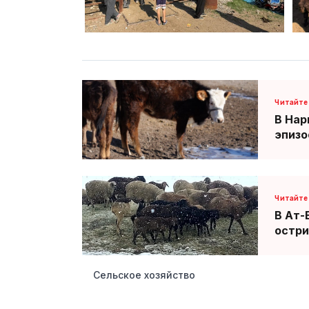
В Нар
эпизо
В Ат-
остр
Сельское хозяйство