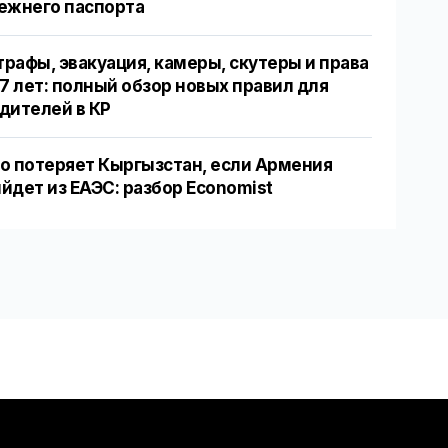
ежнего паспорта
рафы, эвакуация, камеры, скутеры и права
17 лет: полный обзор новых правил для
дителей в КР
о потеряет Кыргызстан, если Армения
йдет из ЕАЭС: разбор Economist