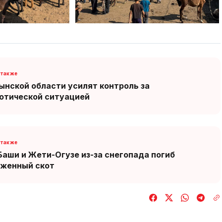
ынской области усилят контроль за
отической ситуацией
Баши и Жети-Огузе из-за снегопада погиб
иженный скот