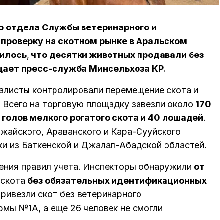
о отдела Службы ветеринарного и
 проверку на скотном рынке в Аральском
илось, что десятки животных продавали без
щает пресс-служба Минсельхоза КР.
алисты контролировали перемещение скота и
 Всего на торговую площадку завезли около
170
0 голов мелкого рогатого скота и 40 лошадей
.
мжайского, Араванского и Кара-Сууйского
ки из Баткенской и Джалал-Абадской областей.
ения правил учета. Инспекторы обнаружили
от
 скота
без обязательных идентификационных
привезли скот без ветеринарного
мы №1А, а еще 26 человек не смогли