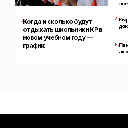
эл
4.
Кыр
1.
Когда и сколько будут
док
отдыхать школьники КР в
новом учебном году —
график
5.
Пен
авт