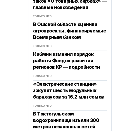
закон «О товарных биржах» —
главные нововведения
только что
В Ошской области оценили
агропроекты, финансируемые
Всемирным банком
только что
Кабмин изменил порядок
работы Фондов развития
регионов КР — подробности
только что
«Электрические станции»
закупят шесть модульных
барнхаусов за 16.2 млн сомов
только что
В Токтогульском
водохранилище изъяли 300
метров незаконных сетей