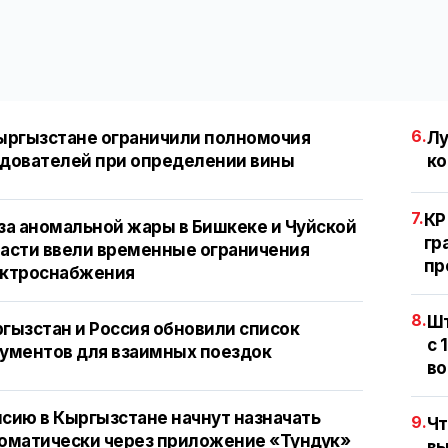
6.
ыргызстане ограничили полномочия
Лу
дователей при определении вины
ко
7.
КР
за аномальной жары в Бишкеке и Чуйской
гр
асти ввели временные ограничения
пр
ектроснабжения
8.
Шт
гызстан и Россия обновили список
с 
ументов для взаимных поездок
во
сию в Кыргызстане начнут назначать
9.
Чт
оматически через приложение «Тундук»
вы