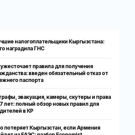
чшие налогоплательщики Кыргызстана:
го наградила ГНС
 ужесточает правила для получения
ажданства: введен обязательный отказ от
ежнего паспорта
рафы, эвакуация, камеры, скутеры и права
17 лет: полный обзор новых правил для
дителей в КР
о потеряет Кыргызстан, если Армения
йдет из ЕАЭС: разбор Economist