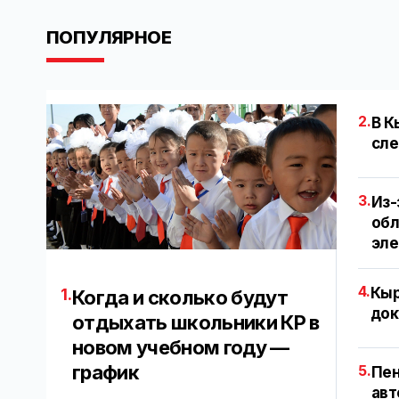
ПОПУЛЯРНОЕ
2.
В К
сле
3.
Из-
обл
эл
4.
Кыр
1.
Когда и сколько будут
док
отдыхать школьники КР в
новом учебном году —
график
5.
Пен
авт