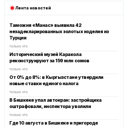
Лента новостей
Таможня «Манас» выявила 42
незадекларированных золотых изделия из
Турции
только что
Исторический музей Каракола
реконструируют за 159 млн сомов
только что
От 0% до 8%: в Кыргызстане утвердили
новые ставки единого налога
только что
В Бишкеке упал автокран: застройщика
оштрафовали, инспектора уволили
только что
Где 10 августа в Бишкеке и пригороде