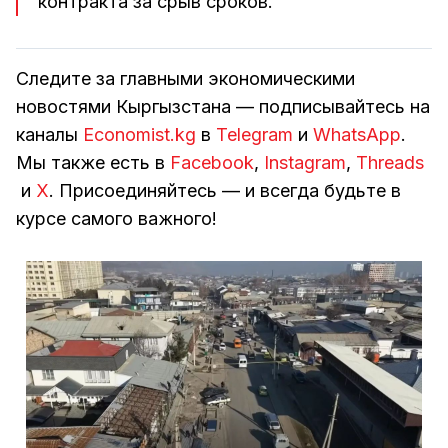
контракта за срыв сроков.
Следите за главными экономическими
новостями Кыргызстана — подписывайтесь на
каналы
Economist.kg
в
Telegram
и
WhatsApp
.
Мы также есть в
Facebook
,
Instagram
,
Threads
и
Х
. Присоединяйтесь — и всегда будьте в
курсе самого важного!