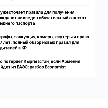
 ужесточает правила для получения
ажданства: введен обязательный отказ от
ежнего паспорта
рафы, эвакуация, камеры, скутеры и права
17 лет: полный обзор новых правил для
дителей в КР
о потеряет Кыргызстан, если Армения
йдет из ЕАЭС: разбор Economist