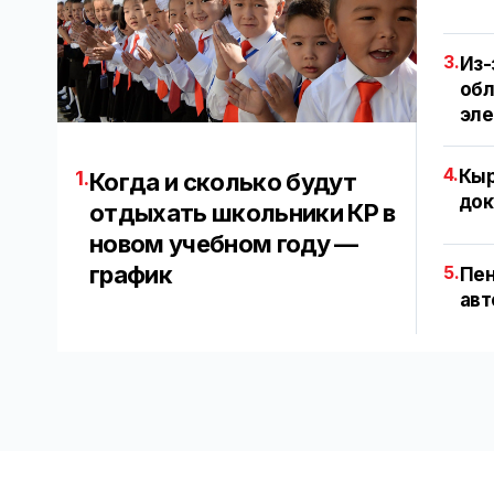
3.
Из-
обл
эл
4.
Кыр
1.
Когда и сколько будут
док
отдыхать школьники КР в
новом учебном году —
график
5.
Пен
авт