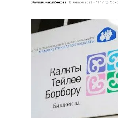
Жамиля Жакыпбекова
12 января 2022
11:47
Обно