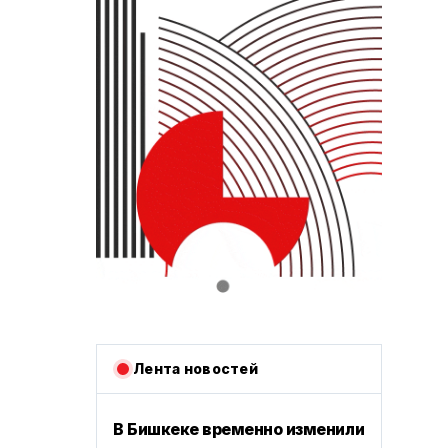
Лента новостей
В Бишкеке временно изменили