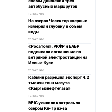
схемы движения трех
автобусных маршрутов
только что
На озерах Челектор впервые
измерили глубину и объем
воды
только что
«Росатом», РКФР и ЕАБР
подписали соглашение по
ветряной электростанции на
Иссык-Куле
только что
Кабмин разрешил экспорт 4.2
тысячи тонн мазута
«Кыргызнефтегаза»
только что
МЧС усилило контроль за
озером Көл-Төр из-за