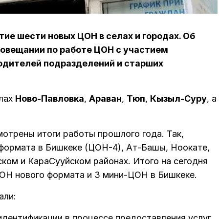
ие шести новых ЦОН в селах и городах. Об
совещании по работе ЦОН с участием
одителей подразделений и старших
елах
Ново-Павловка
,
Араван
,
Тюп
,
Кызыл-Суру
, а
отрены итоги работы прошлого года. Так,
формата в Бишкеке (ЦОН-4), Ат-Башы, Ноокате,
ком и КараСууйском районах. Итого на сегодня
ЦОН нового формата и 3 мини-ЦОН в Бишкеке.
али:
идентификации в процессе предоставления услуг