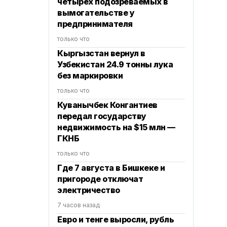
четырех подозреваемых в
вымогательстве у
предпринимателя
только что
Кыргызстан вернул в
Узбекистан 24.9 тонны лука
без маркировки
только что
Куванычбек Конгантиев
передал государству
недвижимость на $15 млн —
ГКНБ
только что
Где 7 августа в Бишкеке и
пригороде отключат
электричество
7 часов назад
Евро и тенге выросли, рубль