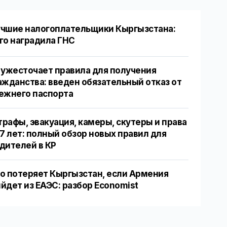
чшие налогоплательщики Кыргызстана:
го наградила ГНС
 ужесточает правила для получения
ажданства: введен обязательный отказ от
ежнего паспорта
рафы, эвакуация, камеры, скутеры и права
17 лет: полный обзор новых правил для
дителей в КР
о потеряет Кыргызстан, если Армения
йдет из ЕАЭС: разбор Economist