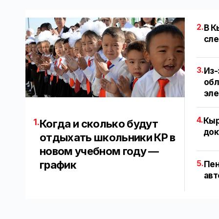
2.
В К
сле
3.
Из-
обл
эл
4.
Кыр
1.
Когда и сколько будут
док
отдыхать школьники КР в
новом учебном году —
график
5.
Пен
авт