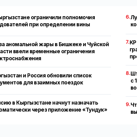
6.
ыргызстане ограничили полномочия
Лу
дователей при определении вины
ко
7.
КР
за аномальной жары в Бишкеке и Чуйской
гр
асти ввели временные ограничения
пр
ектроснабжения
8.
Шт
гызстан и Россия обновили список
с 
ументов для взаимных поездок
во
сию в Кыргызстане начнут назначать
9.
Чт
оматически через приложение «Тундук»
вы