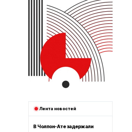
Лента новостей
В Чолпон-Ате задержали