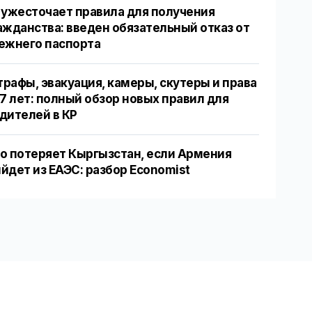
 ужесточает правила для получения
ажданства: введен обязательный отказ от
ежнего паспорта
рафы, эвакуация, камеры, скутеры и права
17 лет: полный обзор новых правил для
дителей в КР
о потеряет Кыргызстан, если Армения
йдет из ЕАЭС: разбор Economist