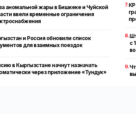
7.
КР
за аномальной жары в Бишкеке и Чуйской
гр
асти ввели временные ограничения
пр
ектроснабжения
8.
Шт
гызстан и Россия обновили список
с 
ументов для взаимных поездок
во
сию в Кыргызстане начнут назначать
9.
Чт
оматически через приложение «Тундук»
вы