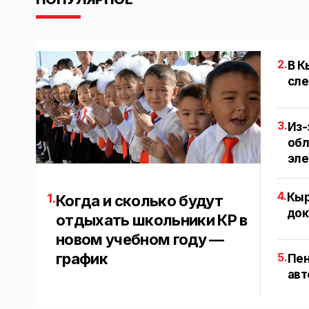
2.
В К
сле
3.
Из-
обл
эл
4.
Кыр
1.
Когда и сколько будут
док
отдыхать школьники КР в
новом учебном году —
график
5.
Пен
авт