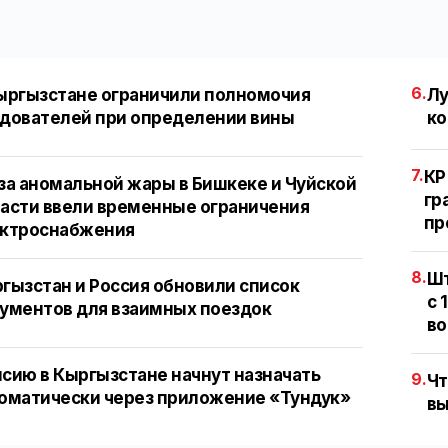
6.
ыргызстане ограничили полномочия
Лу
дователей при определении вины
ко
7.
КР
за аномальной жары в Бишкеке и Чуйской
гр
асти ввели временные ограничения
пр
ектроснабжения
8.
Шт
гызстан и Россия обновили список
с 
ументов для взаимных поездок
во
сию в Кыргызстане начнут назначать
9.
Чт
оматически через приложение «Тундук»
вы