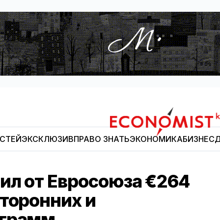
ОСТЕЙ
ЭКСКЛЮЗИВ
ПРАВО ЗНАТЬ
ЭКОНОМИКА
БИЗНЕС
Д
Economist.kg
ил от Евросоюза €264
сторонних и
ограмм