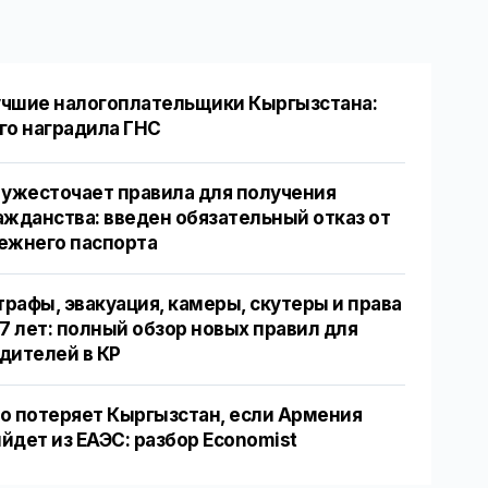
чшие налогоплательщики Кыргызстана:
го наградила ГНС
 ужесточает правила для получения
ажданства: введен обязательный отказ от
ежнего паспорта
рафы, эвакуация, камеры, скутеры и права
17 лет: полный обзор новых правил для
дителей в КР
о потеряет Кыргызстан, если Армения
йдет из ЕАЭС: разбор Economist