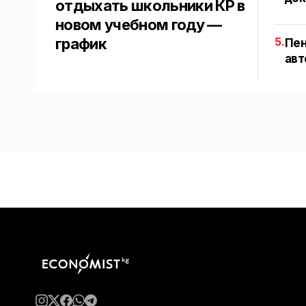
отдыхать школьники КР в
новом учебном году —
график
5.
Пен
авт