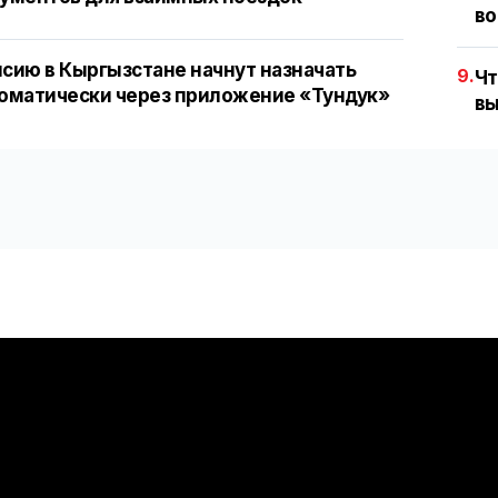
во
сию в Кыргызстане начнут назначать
9.
Чт
оматически через приложение «Тундук»
вы