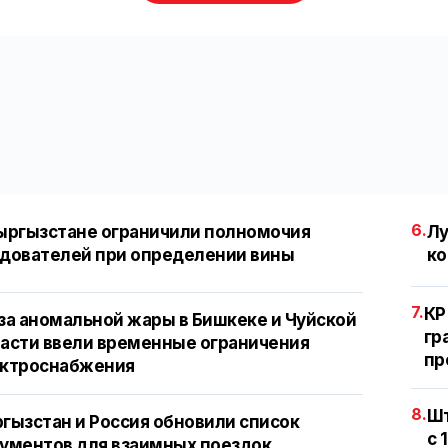
6.
ыргызстане ограничили полномочия
Лу
дователей при определении вины
ко
7.
КР
за аномальной жары в Бишкеке и Чуйской
гр
асти ввели временные ограничения
пр
ектроснабжения
8.
Шт
гызстан и Россия обновили список
с 
ументов для взаимных поездок