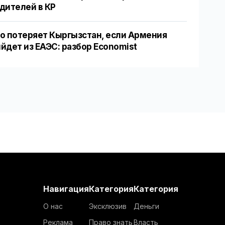
дителей в КР
о потеряет Кыргызстан, если Армения
йдет из ЕАЭС: разбор Economist
Навигация
Категория
Категория
О нас
Эксклюзив
Деньги
Реклама
Право знать
Власть