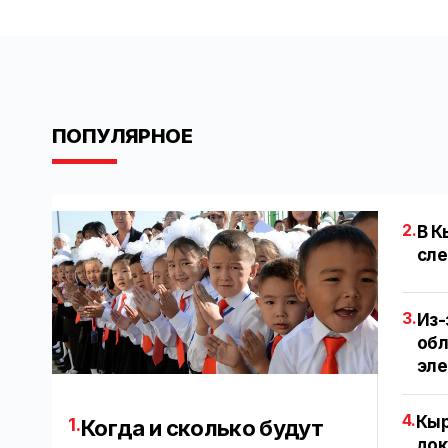
ПОПУЛЯРНОЕ
2.
В К
сле
3.
Из-
обл
эл
4.
Кыр
1.
Когда и сколько будут
док