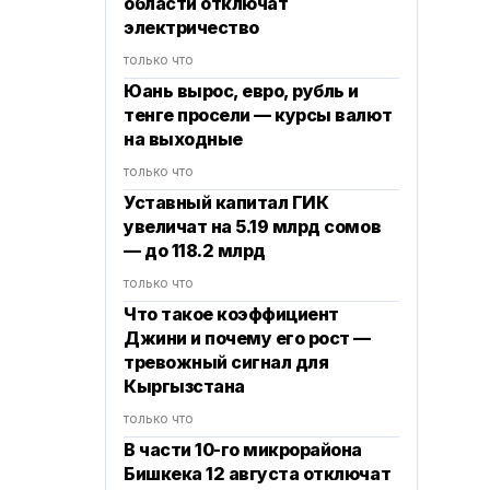
области отключат
электричество
только что
Юань вырос, евро, рубль и
тенге просели — курсы валют
на выходные
только что
Уставный капитал ГИК
увеличат на 5.19 млрд сомов
— до 118.2 млрд
только что
Что такое коэффициент
Джини и почему его рост —
тревожный сигнал для
Кыргызстана
только что
В части 10-го микрорайона
Бишкека 12 августа отключат