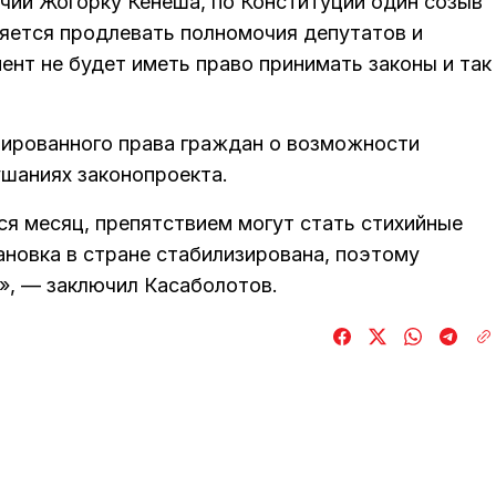
чий Жогорку Кенеша, по Конституции один созыв
ляется продлевать полномочия депутатов и
ент не будет иметь право принимать законы и так
нтированного права граждан о возможности
ушаниях законопроекта.
я месяц, препятствием могут стать стихийные
тановка в стране стабилизирована, поэтому
о», — заключил Касаболотов.